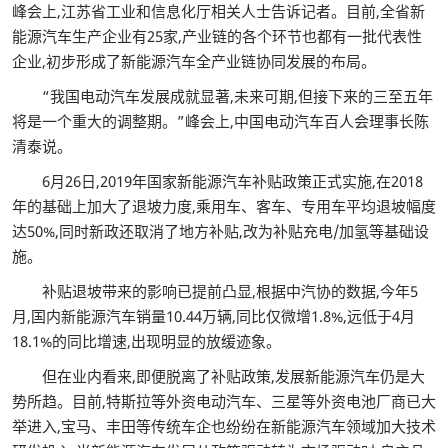
峰会上,江苏省工业和信息化厅相关人士告诉记者。目前,全省新
能源汽车生产企业有25家,产业链的各个环节也都有一批代表性
企业,初步形成了新能源汽车全产业链协同发展的布局。
“我国电动汽车发展成就显著,未来可期,但接下来的三至五年
将是一个重大的调整期。”峰会上,中国电动汽车百人会理事长陈
清泰说。
6月26日,2019年国家新能源汽车补贴政策正式实施,在2018
年的基础上加大了退坡力度,乘用车、客车、专用车平均退坡幅度
达50%,同时新政还取消了地方补贴,改为补贴充电/加氢等基础设
施。
补贴退坡带来的影响已提前凸显,根据中汽协的数据,今年5
月,国内新能源汽车销量10.44万辆,同比仅微增1.8%,远低于4月
18.1%的同比增速,出现明显的放缓迹象。
但在业内看来,即便脱离了补贴政策,发展新能源汽车仍是大
势所趋。目前,特斯拉等外资电动汽车、三星等外资电池厂商已大
举进入,宝马、丰田等传统车企也纷纷在新能源汽车领域加大技术