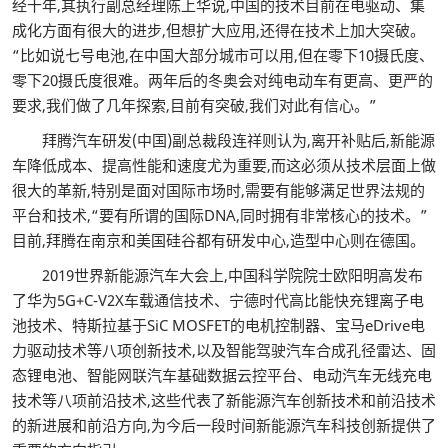
经十年,其执行副总经理陈上华说,中国的技术目前在电驱动、集
成化方面有很大的进步,但想扩大应用,还得在技术上加大突破。
“比如说七号电池,在中国大部分城市可以用,但在零下10摄氏度、
零下20摄氏度很难。两年后的冬奥会对纯电动车有更高、更严的
要求,我们做了几年探索,目前有突破,我们对此有信心。”
拜腾汽车研发(中国)副总裁段连祥则认为,离开补贴后,新能源
车降低成本、提高性能和速度尤为重要,而这必须从技术层面上做
很大的革新,特别是面对国际市场时,需要有能够满足世界法规的
平台和技术,“要有所谓的国际DNA,同时拥有非常核心的技术。”
目前,拜腾在南京和美国硅谷都有研发中心,造型中心则在德国。
2019世界新能源汽车大会上,中国科学院院士欧阳明高发布
了华为5G+C-V2X车载通信技术、宁德时代高比能快充锂离子电
池技术、特斯拉基于SiC MOSFET的电机控制器、宝马eDrive电
力驱动技术等八项创新技术,以及智能驾驶汽车合成孔径雷达、固
态锂电池、智能网联汽车基础数据云控平台、电动汽车无线充电
技术等八项前沿技术,这些代表了新能源汽车创新技术和前沿技术
的新进展和前沿方向,为今后一段时间新能源汽车科技创新提供了