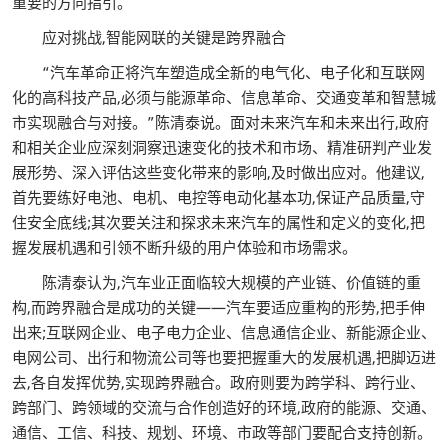
重要的方向指引。
应对挑战,智能网联的关键是跨界融合
“汽车革命正将汽车塑造成全新的电气化、电子化和互联网
化的高科技产品,必须与能源革命、信息革命、交通变革和智慧城
市实现融合与对接。”陈清泰说。面对未来汽车和未来出行,政府
和相关企业应深刻洞察迅速变化的技术和市场、精准研判产业发
展形势、深入评估这些变化带来的影响,及时做出应对。他建议,
首先要练好电池、电机、电控等电动化基本功,保证产品质量,守
住安全底线;其次要关注和探求未来汽车的属性和定义的变化,把
握发展机遇和引领不断升级的用户体验和市场需求。
陈清泰认为,汽车业正面临较大规模的产业链、价值链的重
构,而跨界融合是成功的关键——汽车要适应重构的形势,把手伸
出来;互联网企业、电子电力企业、信息通信企业、新能源企业、
电网公司、出行和物流公司等也要把握重大的发展机遇,把脚迈进
去,各自发挥优势,实现跨界融合。政府则要为跨学科、跨行业、
跨部门、跨领域的交流与合作创造好的环境,政府的能源、交通、
通信、工信、科技、规划、环境、市政等部门要配合支持创新。