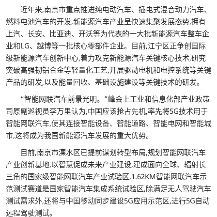
近年来,南京市重点推进纯电动汽车、插电式混合动力汽车、
燃料电池汽车的开发,新能源汽车产业呈快速集聚发展态势,拥有
上汽、长安、比亚迪、开沃等为代表的一大批新能源汽车整车企
业和LG、越博等一批核心零部件企业。目前,江宁区正争创国际
级新能源汽车创新中心,着力攻克新能源汽车关键核心技术,研究
突破高强韧铝合金等轻量化工艺,开展驱动电机和电控系统等关键
产品的研发,以及能量回收、基础设施建设等关键技术的研发。
“智能网联汽车前景光明。”峰会上工业和信息化部产业政策
司原副巡视员李万里认为,中国应该抢占先机,率先将5G技术用于
智能网联汽车,使其连接智能设备、智能道路、智能电网和智能城
市,这将成为我国新能源汽车发展的重大优势。
目前,南京市溧水区已提前谋划转型布局,规划智能网联汽车
产业创新基地,以智慧促成未来产业建设,建成面向全球、辐射长
三角的国家级智能网联汽车产业试验区,1.62KM智能网联汽车示
范测试赛道是国家智能汽车集成系统试验区,除满足无人驾驶汽车
测试需求外,还将与中国移动同步建设5G应用示范区,进行5G自动
远程驾驶测试。