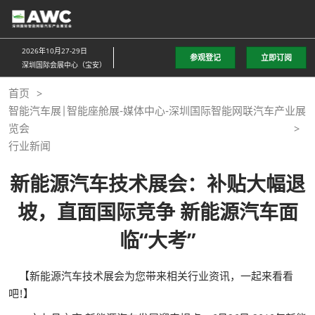
直
接
跳
2026年10月27-29日
参观登记
立即订阅
转
深圳国际会展中心（宝安）
至
首页
内
智能汽车展|智能座舱展-媒体中心-深圳国际智能网联汽车产业展
容
览会
行业新闻
新能源汽车技术展会：补贴大幅退
坡，直面国际竞争 新能源汽车面
临“大考”
【新能源汽车技术展会为您带来相关行业资讯，一起来看看
吧!】