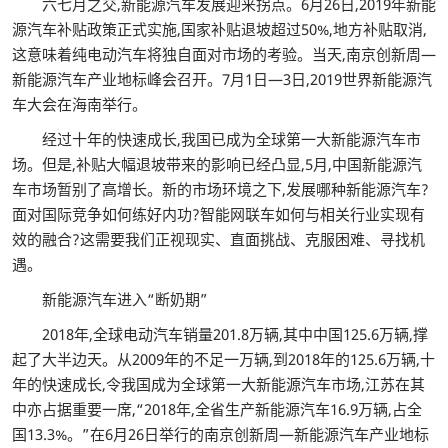
六七月之交,新能源汽车发展迎来拐点。6月26日,2019年新能
源汽车补贴政策正式实施,国家补贴退坡超过50%,地方补贴取消,
这意味着纯电动汽车将独自面对市场的考验。当天,南京创新周—
新能源汽车产业地标峰会召开。7月1日—3日,2019世界新能源汽
车大会在海南举行。
经过十年的快速成长,我国已成为全球第一大新能源汽车市
场。但是,补贴大幅退坡带来的影响已经凸显,5月,中国新能源汽
车市场暂别了高增长。新的市场环境之下,发展哪种新能源汽车?
面对国际竞争如何练好内功?智能网联车如何与相关行业实现有
效的融合?这需要我们正视现实、直面挑战、克服困难、寻找机
遇。
新能源汽车进入“断奶期”
2018年,全球电动汽车销量201.8万辆,其中中国125.6万辆,撑
起了大半边天。从2009年的不足一万辆,到2018年的125.6万辆,十
年的快速成长,令我国成为全球第一大新能源汽车市场,江苏在其
中亦占据重要一席,“2018年,全省生产新能源汽车16.9万辆,占全
国13.3%。”在6月26日举行的南京创新周—新能源汽车产业地标