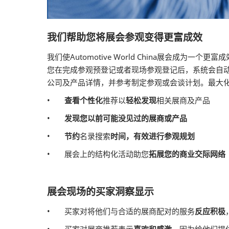
我们帮助您将展会参观变得更富成效
我们使Automotive World China展会成为一
您在完成参观预登记或者现场参观登记后，系统会自
公司及产品详情，并参考制定参观或会谈计划。最大化
•
查看个性化
推荐以
轻松发现
相关展商及产品
•
发现您以前可能没见过的展商或产品
•
节约
名录搜索
时间，有效进行参观规划
• 展会上的结构化活动助您
拓展您的商业交际网络
展会现场的买家洞察显示
• 买家对将他们与合适的展商配对的服务
反应积极