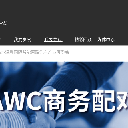
宝安）
中
Eng
动
我要参展
我要参观
精彩回顾
媒体中心
Tiế
25同期会议活动
AWC参展申请
参观预登记
展会新闻
配对-深圳国际智能网联汽车产业展览会
ภา
24精彩回顾
2026亮点展区
为何参观
展商新闻
Bah
届回顾
2025亮点展区
组团参观
行业新闻
为何参展
特邀买家
合作媒体
观众范围
商务配对
 A）
走进主机厂
观众增值服务
展商增值服务CMO
展商名录
励展通
RX Connect 励展通