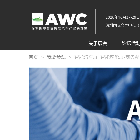
直
接
2026年10月27-29日
跳
深圳国际会展中心（
转
至
内
关于展会
论坛活
容
组织架构
20
首页
我要参观
智能汽车展|智能座舱展-商务
展会概览
20
展品范围
往
展馆平面图
交通住宿
常见问题解答（Q &