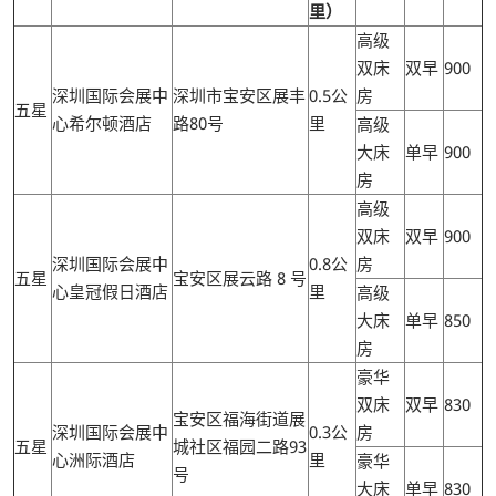
里）
高级
双床
双早
900
深圳国际会展中
深圳市宝安区展丰
0.5公
房
五星
心希尔顿酒店
路80号
里
高级
大床
单早
900
房
高级
双床
双早
900
深圳国际会展中
0.8公
房
五星
宝安区展云路 8 号
心皇冠假日酒店
里
高级
大床
单早
850
房
豪华
双床
双早
830
宝安区福海街道展
深圳国际会展中
0.3公
房
五星
城社区福园二路93
心洲际酒店
里
豪华
号
大床
单早
830