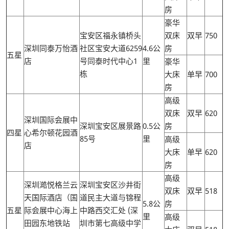
房
豪华
宝安区福永镇桥头
双床
双早
750
深圳同泰万怡酒
社区宝安大道6259
4.6公
房
五星
店
号同泰时代中心1
里
豪华
栋
大床
单早
700
房
高级
双床
双早
620
深圳国际会展中
深圳宝安区展景路
0.5公
房
四星
心希尔顿花园酒
85号
里
高级
店
大床
单早
620
房
高级
深圳澔悦格兰云
深圳宝安区沙井街
双床
双早
518
天国际酒店（国
道民主大道与锦程
5.8公
房
五星
际会展中心海上
中路西交汇处 (深
里
高级
田园东地铁站
圳市第七高级中学