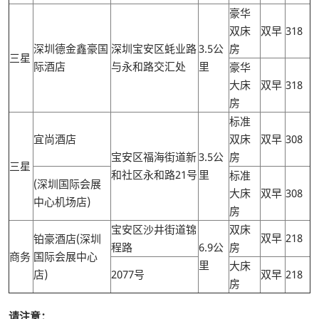
豪华
双床
双早
318
深圳德金鑫豪国
深圳宝安区蚝业路
3.5公
房
三星
际酒店
与永和路交汇处
里
豪华
大床
双早
318
房
标准
宜尚酒店
双床
双早
308
宝安区福海街道新
3.5公
房
三星
和社区永和路21号
里
标准
(深圳国际会展
大床
双早
308
中心机场店)
房
宝安区沙井街道锦
双床
双早
218
铂豪酒店(深圳
程路
6.9公
房
商务
国际会展中心
里
大床
店)
2077号
双早
218
房
请注意：