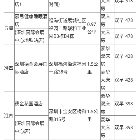
大床
双早
518
店）
对面)
房
慕思健康睡眠酒
双床
双早
478
福海街道展城社区
店
0.97
房
五星
福园二路联和工业
公里
(深圳国际会展
大床
园B3栋B4栋
双早
478
中心地铁站店)
房
豪华
双床
双早
428
深圳德金会展国
深圳福海街道福园
1.5公
房
准四
际酒店
一路38号
里
豪华
大床
双早
428
房
豪华
德金花园酒店
双床
双早
398
深圳市宝安区桥和
1.5公
房
准四
路315号
里
豪华
(深圳国际会展
大床
双早
398
中心店)
房