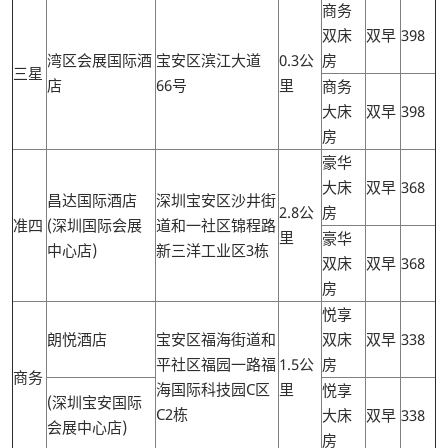
商务
双床
双早
398
湾区会展国际酒
宝安区滨江大道
0.3公
房
三星
店
66号
里
商务
大床
双早
398
房
豪华
大床
双早
368
昌达国际酒店
深圳宝安区沙井街
2.8公
房
准四
(深圳国际会展
道和一社区锦程路
里
豪华
中心店)
新三洋工业区3栋
双床
双早
368
房
悦享
朗悦酒店
宝安区福海街道和
双床
双早
338
平社区福园一路福
1.5公
房
商务
海国际科技园C区
里
悦享
(深圳宝安国际
C2栋
大床
双早
338
会展中心店)
房