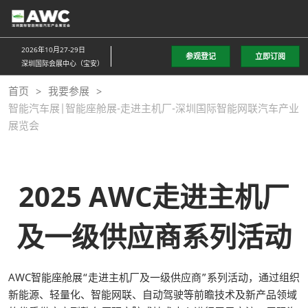
直
接
跳
2026年10月27-29日
参观登记
立即订阅
转
深圳国际会展中心（宝安）
至
首页
我要参展
内
智能汽车展|智能座舱展-走进主机厂-深圳国际智能网联汽车产业
容
展览会
2025 AWC走进主机厂
及一级供应商系列活动
AWC智能座舱展“走进主机厂及一级供应商”系列活动，通过组织
新能源、轻量化、智能网联、自动驾驶等前瞻技术及新产品领域