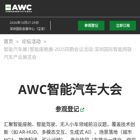
直
接
跳
2026年10月27-29日
参观登记
立即订阅
转
深圳国际会展中心（宝安）
至
首页
论坛活动
内
智能汽车展|智能座舱展-2025同期会议活动-深圳国际智能网联
容
汽车产业展览会
AWC智能汽车大会
参观登记
汇聚智能座舱、智能驾驶、无人小车领域前沿议题，覆盖技术创
新（如 AR-HUD、多模态交互、生成式 AI）、场景落地（城市
NOA、物流配送、矿山运输）、产业协同（车路云一体化、供应