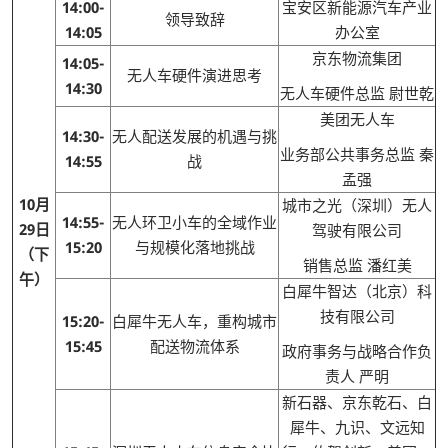
14:00-
宝安区新能源汽车产业
领导致辞
14:05
办公室
京东物流集团
14:05-
无人车硬件演进思考
14:30
无人车硬件总监 尉世乾
美团无人车
14:30-
无人配送发展的机遇与挑
业务部公共事务总监 秦
14:55
战
孟强
10月
城市之光（深圳）无人
14:55-
无人环卫小车的全域作业
29日
驾驶有限公司
15:20
与规模化落地挑战
（下
销售总监 潘红美
午）
白犀牛智达（北京）科
技有限公司
15:20-
白犀牛无人车，重构城市
15:45
配送物流体系
政府事务与战略合作负
责人 严明
新石器、京东乾石、白
犀牛、九识、文远知