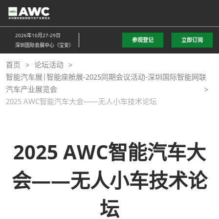
直
接
跳
2026年10月27-29日
参观登记
立即订阅
转
深圳国际会展中心（宝安）
至
首页
论坛活动
内
智能汽车展|智能座舱展-2025同期会议活动-深圳国际智能网联
容
汽车产业展览会
2025 AWC智能汽车大会——无人小车技术论坛
2025 AWC智能汽车大
会——无人小车技术论
坛