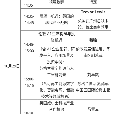
领导致辞
待定
14:35
Trevor Lewis
14:35-
展望与机遇：英国的
英国驻广州总领事
14:45
现代产业战略
馆，首席商务领事
伦敦 AI 生态构建与投
资机遇
黎喻
14:45-
（含 AI 企业集群、研
伦敦发展促进署，华
15:00
发平台、应用场景及
南区副总裁
投资案例）
10月29日
苏格兰数字能源与人
工智能前景
刘卓岚
15:00-
（含可再生能源数字
苏格兰国际发展局,
15:15
化、智能电网、储能
中国区国际投资主管
技术等领域机遇）
英国威尔士科技产业
合作机遇
马青云
15:15-