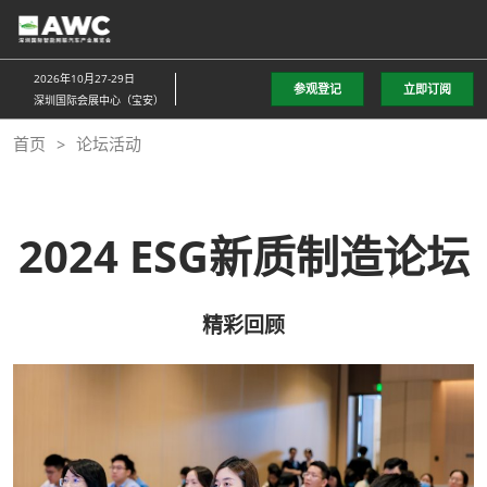
直
接
跳
2026年10月27-29日
参观登记
立即订阅
转
深圳国际会展中心（宝安）
至
首页
论坛活动
内
容
2024 ESG新质制造论坛
精彩回顾