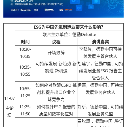
ESG为中国先进制造业带来什么影响？
联合主办单位：德勤Deloitte
时间
议程
演讲嘉宾
10:30-
李晓晨，德勤中国可持
开场致辞
10:35
续发展主管合伙人
可持续发展-新趋势 新
胡建宇，德勤中国 , 可持
10:35-
赛道 新机遇
续发展业务ESG 报告主
10:55
管合伙人
如何应对欧盟CSRD 挑
杨燕，德勤中国 , 可持续
10:55-
战和提升出口企业全
发展业务合伙人
11:25
11-07
球竞争力
11:25-
如何提升ESG 报告的
刘昕，德勤中国 , 可持续
主论
11:50
质量和数字化应对
发展业务总监
坛
贾脱颖 ，德勤中国 ,鉴证