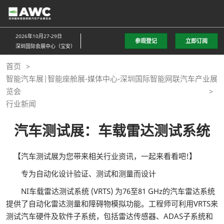
直
接
跳
2026年10月27-29日
参观登记
立即订阅
转
深圳国际会展中心（宝安）
至
首页
内
智能汽车展|智能座舱展-媒体中心-深圳国际智能网联汽车产业展
容
览会
行业新闻
汽车测试展：车载雷达测试系统
【汽车测试展为您带来相关行业资讯，一起来看看吧!】
专为自动化设计验证、测试和测量而设计
NI车载雷达测试系统 (VRTS) 为76至81 GHz的汽车雷达系统
提供了自动化雷达测量和障碍物模拟功能。工程师可利用VRTS来
测试汽车硬件及软件子系统，包括雷达传感器、ADAS子系统和