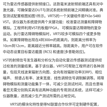
可为雷达传感器提供射频接口。这款毫米波射频前端还具有对中
激光器，可确保雷达DUT与测试系统射频前端之间精确对准。典
型测试配置框图如图1所示。VRTS的一个关键组件是PXIe-5480
VST。该仪器为系统提供两个关键功能：校准雷达测量和障碍物
模拟。工程师利用VST的板载FPGA， 可模拟雷达障碍物的复杂
运动。执行雷达障碍物模拟时，VRTS较多可模拟四个或更多物
体。如果障碍物出现在4到300m的距离内，则距离分辨率为
10cm到12cm，距离越近分辨率越高。除距离外，用户可在软件
中动态设置目标雷达截面 (RCS) 和速度(多普勒效应)。
VST的射频信号发生器和分析仪为自动化雷达传感器测试提供经
过校准的测量结果。基于该仪器，VRTS可帮助工程师进行各种测
量，包括天线波束辐射方向图、全向有效辐射功率(EIRP)、相位
噪声、 频谱占有率、波束宽度、线性调频信号调制解调等。将障
碍物模拟和测量功能集于一体，可减少总测试时间，而且也意味
着您无需分别购买具有这两种功能的专用测试系统，这样可减少
仪器数量，进而减少生产测试所需的占地空间。
VRTS的模块化特性使得NI联盟合作伙伴可定制硬件配置，