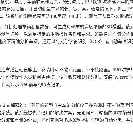
天候系统，适用于车辆收费和分类，特别适用于检测分析渡轮或火车的
为对交通的高频扫描，并自动测量车辆的长、宽、高。通常情况下，将三个
。该系统的测量范围可达130英尺（40米），涵盖了从重型公路运
roller unit）分析处理车辆测量数据，可生成每辆车的高度精确的3
检测等选项，以满足特定的本地操作条件和要求。这款自由车流分析
时）的速度下精确分析车辆，还可以与光学字符识别（OCR）或自动车牌
设施上，安装时可不破坏路面、不干扰路面。IP67防护的Sick LM
分析软件可使操作人员访问更便捷，便于收集和处理数据。安装“wizar
，自动显示近50辆车的历史记录。
 Sandhu解释说：“我们的新型自由车流分析仪已在欧洲和亚洲的
的系统。该系统提供了通用的解决方案，无论何时，精确的3D车辆分
分流和重量的分布；还可实现对多达30种不同车辆的自动分类，并