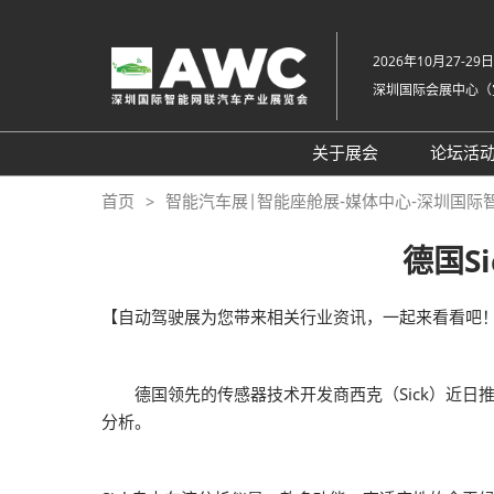
直
接
2026年10月27-29日
跳
深圳国际会展中心（
转
至
内
关于展会
论坛活
容
组织架构
20
首页
智能汽车展|智能座舱展-媒体中心-深圳国际
展会概览
20
德国S
展品范围
往
展馆平面图
【自动驾驶展为您带来相关行业资讯，一起来看看吧
交通住宿
常见问题解答（Q &
德国领先的传感器技术开发商西克（Sick）近日推
分析。