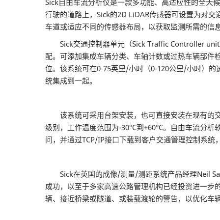
Sick自由车流分析仪是一款多功能、高适应性的全
行驶的道路上，Sick的2D LiDAR传感器可设置
车道或适应不同的传感器布局，以获取监测所需的信息
Sick交通控制器单元（Sick Traffic Cont
配。可添加集成车辆分类、车轴计数或过热车辆部件
位。该系统可在0-75英里/小时（0-120公里/小
统集成到一起。
该系统可采用台架安装，也可直接安装在现有的交通车道基础
级别，工作温度范围为-30°C到+60°C。自由车流
问，并通过TCP/IP接口下载到客户交通管理控制系统
Sick在英国的成像/测量/测距系统产品经理Neil
成功，以至于多家高速公路管理机构已经投资进一步
辆、接近桥梁或隧道、或装载渡轮的警告，以优化车辆