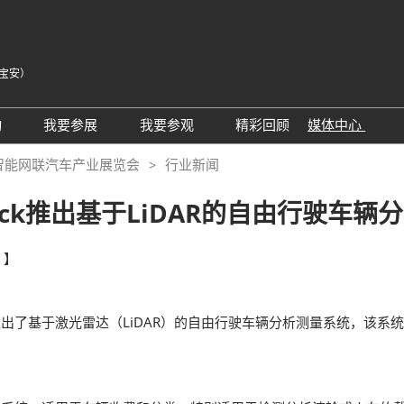
宝安）
中
Eng
动
我要参展
我要参观
精彩回顾
媒体中心
Tiế
25同期会议活动
AWC参展申请
参观预登记
展会新闻
智能网联汽车产业展览会
行业新闻
ภา
24精彩回顾
2026亮点展区
为何参观
展商新闻
Bah
ick推出基于LiDAR的自由行驶车辆
届回顾
2025亮点展区
组团参观
行业新闻
为何参展
特邀买家
合作媒体
！】
观众范围
商务配对
 A）
走进主机厂
观众增值服务
出了基于激光雷达（LiDAR）的自由行驶车辆分析测量系统，该系
展商增值服务CMO
展商名录
励展通
RX Connect 励展通