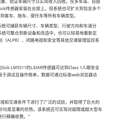
载重、验证车辆尺寸以实现收入回收。在多车道、自由
Sick传感器安装在台架上，但系统也可扩大到包含多个
输到客车、拖车、摩托车等所有车辆类型。
D模型。该系统可捕获车辆尺寸、车辆类型、行驶方向和车道分
系统可整合到新设备和改造中，也可以轻易地重新定
识别（ALPR）、闭路电视和安全等其他交通管理监控系
S511的LiDAR传感器可达到Class 1人眼安全
d”易于调试且操作简单，数据可通过标准web浏览器访
恶劣环境和交通条件下进行了广泛的试验，并取得了巨大的
析均是显著的优势。该系统还可实现对超限或超大型车
进行精确收费。”