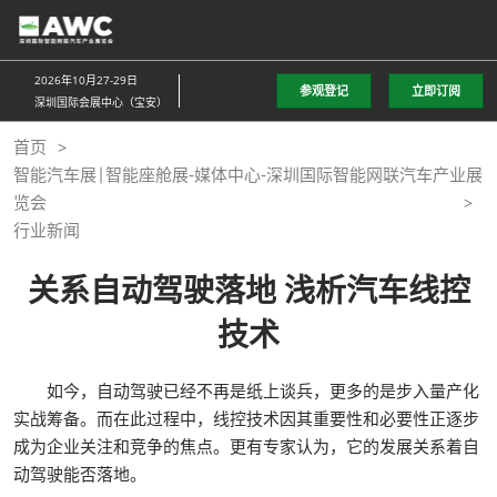
直
接
跳
2026年10月27-29日
参观登记
立即订阅
转
深圳国际会展中心（宝安）
至
首页
内
智能汽车展|智能座舱展-媒体中心-深圳国际智能网联汽车产业展
容
览会
行业新闻
关系自动驾驶落地 浅析汽车线控
技术
如今，自动驾驶已经不再是纸上谈兵，更多的是步入量产化
实战筹备。而在此过程中，线控技术因其重要性和必要性正逐步
成为企业关注和竞争的焦点。更有专家认为，它的发展关系着自
动驾驶能否落地。