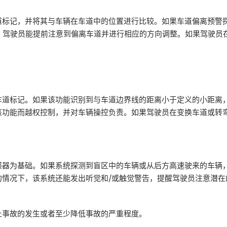
道标记，并将其与车辆在车道中的位置进行比较。如果车道偏离预警
样，驾驶员能提前注意到偏离车道并进行相应的方向调整。如果驾驶
车道标记。如果该功能识别到与车道边界线的距离小于定义的小距离
该功能而越权控制，并对车辆操控负责。如果驾驶员在变换车道或转
感器为基础。如果系统探测到盲区中的车辆或从后方高速驶来的车辆
的情况下，该系统还能发出听觉和/或触觉警告，提醒驾驶员注意潜在
止事故的发生或者至少降低事故的严重程度。