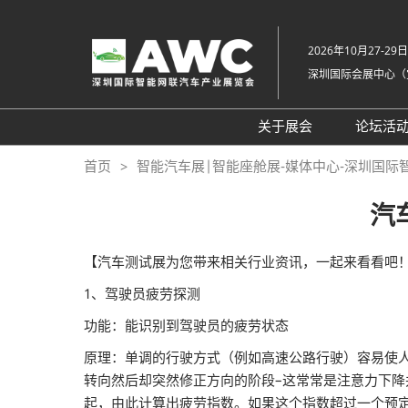
直
接
2026年10月27-29日
跳
深圳国际会展中心（
转
至
内
关于展会
论坛活
容
组织架构
20
首页
智能汽车展|智能座舱展-媒体中心-深圳国际
展会概览
20
汽
展品范围
往
展馆平面图
【汽车测试展为您带来相关行业资讯，一起来看看吧
交通住宿
1、驾驶员疲劳探测
常见问题解答（Q &
功能：能识别到驾驶员的疲劳状态
原理：单调的行驶方式（例如高速公路行驶）容易使
转向然后却突然修正方向的阶段–这常常是注意力下
起，由此计算出疲劳指数。如果这个指数超过一个预