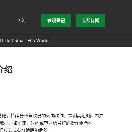
中文
参观登记
立即订阅
文
lish
Hello China Hello World
ng Việt
ษาไทย
asa Indonesia
介绍
基础，持续分析驾驶员的转向动作，探测其短时间内未
他数据，如车速、时间或转向信号灯的操作组合在一
经疲劳或有打瞌睡的危险。