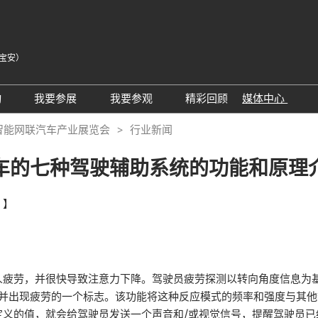
宝安）
中
Eng
动
我要参展
我要参观
精彩回顾
媒体中心
Tiế
25同期会议活动
AWC参展申请
参观预登记
展会新闻
智能网联汽车产业展览会
行业新闻
ภา
24精彩回顾
2026亮点展区
为何参观
展商新闻
Bah
车的七种驾驶辅助系统的功能和原理
届回顾
2025亮点展区
组团参观
行业新闻
为何参展
特邀买家
合作媒体
！】
观众范围
商务配对
 A）
走进主机厂
观众增值服务
展商增值服务CMO
展商名录
人疲劳，并很快导致注意力下降。驾驶员疲劳探测以转向角度信息为
降并出现疲劳的一个标志。该功能将这种反应模式的频率和强度与其
励展通
RX Connect 励展通
定义的值，就会给驾驶员发送一个声音和/或视觉信号，提醒驾驶员已