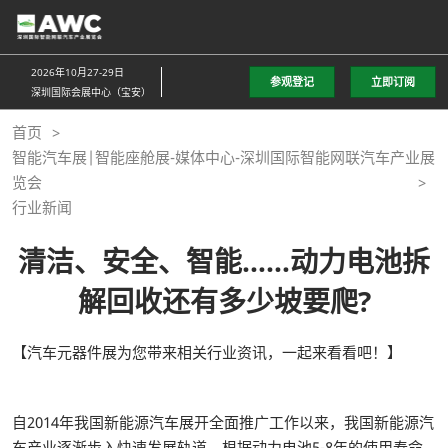
直
接
跳
2026年10月27-29日
参观登记
立即订阅
转
深圳国际会展中心（宝安）
至
首页
内
智能汽车展|智能座舱展-媒体中心-深圳国际智能网联汽车产业展
容
览会
行业新闻
清洁、安全、智能……动力电池拆
解回收还有多少坡要爬?
【汽车元器件展为您带来相关行业资讯，一起来看看吧！】
自2014年我国新能源汽车展开全面推广工作以来，我国新能源汽
车产业逐渐步入快速发展轨道，根据动力电池5-8年的使用寿命