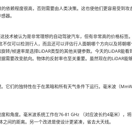
策的依赖程度很高，否则需要由人类决策。这也使他们更容易受到攻
传感器。
。这技术被认为是非常理想的自动驾驶汽车，但有非常高的价格标签。
环境，这不仅可以检测行人，而且还可以评估行人面朝哪个方向以及将朝
转/帧速率是选择LiDAR类型的其他关键参数。今天的LiDAR能看
据需要改变航向。物体的反射率也至关重要。虽然现在的LiDAR能
。它们的独特性在于在黑暗和所有天气条件下运行。毫米波（MmW
和角度。毫米波系统工作在76-81 GHz （对应波长约4毫米）
体之间的距离。另一个改进是使设计更紧凑，省去大天线。