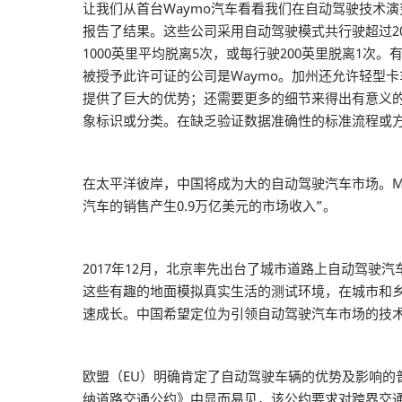
让我们从首台Waymo汽车看看我们在自动驾驶技术
报告了结果。这些公司采用自动驾驶模式共行驶超过2
1000英里平均脱离5次，或每行驶200英里脱离1
被授予此许可证的公司是Waymo。加州还允许轻型
提供了巨大的优势；还需要更多的细节来得出有意义
象标识或分类。在缺乏验证数据准确性的标准流程或
在太平洋彼岸，中国将成为大的自动驾驶汽车市场。McK
汽车的销售产生0.9万亿美元的市场收入”。
2017年12月，北京率先出台了城市道路上自动驾驶
这些有趣的地面模拟真实生活的测试环境，在城市和
速成长。中国希望定位为引领自动驾驶汽车市场的技
欧盟（EU）明确肯定了自动驾驶车辆的优势及影响
纳道路交通公约》中显而易见，该公约要求对跨界交