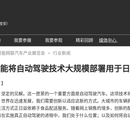
宝安）
中
Eng
动
我要参展
我要参观
精彩回顾
媒体中心
Tiế
25同期会议活动
AWC参展申请
参观预登记
展会新闻
智能网联汽车产业展览会
行业新闻
ภา
24精彩回顾
2026亮点展区
为何参观
展商新闻
Bah
能将自动驾驶技术大规模部署用于日
届回顾
2025亮点展区
组团参观
行业新闻
为何参展
特邀买家
合作媒体
！】
观众范围
商务配对
、坚定的见解。这一愿景的一个重要方面是自动驾驶汽车。这项技术
。世界在迅速发展，我们需要创新以适应这新的方式。大城市的车辆
 A）
走进主机厂
观众增值服务
生活方式正日益依赖于食品配送服务。随着网上销售的增多，创新的
展商增值服务CMO
展商名录
在实施真正自动驾驶的进程中，我们处于什么位置；以及如何将自动
励展通
RX Connect 励展通