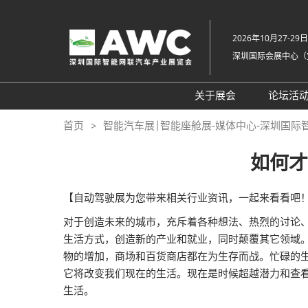
直
接
2026年10月27-29日
跳
深圳国际会展中心（
转
至
内
关于展会
论坛活
容
组织架构
20
首页
智能汽车展|智能座舱展-媒体中心-深圳国际
展会概览
20
如何才
展品范围
往
展馆平面图
【自动驾驶展为您带来相关行业资讯，一起来看看吧
交通住宿
对于创造未来的城市，充斥着各种想法、热烈的讨论
生活方式，创造新的产业和就业，同时颠覆其它领域
常见问题解答（Q &
物的增加，商场和百货商店都在为生存而战。忙碌的
它将改变我们现在的生活。现在是时候超越潜力和查看
生活。