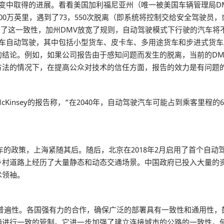
演变中取得的进展。看看美国加利福尼亚州（唯一被美国车辆管理局D
00万英里，遇到了73，550次脱离（即系统将控制交给安全驾驶员
次。有了这一致性，加州DMV放宽了规则，自动驾驶模式下行驶的汽车
卡车自动驾驶，其中包括小型货车、皮卡车、多用途货车和步进式货
的结论。例如，如果公司报告由于感知问题而发生的脱离，当前的DM
方法的情况下，在提高公众对技术的信任方面，报告的效力是有问题
insey的报告称，“在2040年，自动驾驶汽车可能占到乘客里程的
汽车的政策，上海紧随其后。随后，北京在2018年2月启用了首个自动
乡村道路上经历了大量静态和动态交通场景。中国政府已投入大量的
术领袖。
的普遍性。各国强有力的合作，确保广泛的部署具有一致性和通用性，
通进行一致的管制。它进一步加强了建立连接城市的公路的一致性，