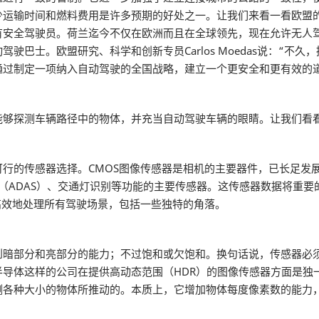
少运输时间和燃料费用是许多预期的好处之一。让我们来看一看欧盟
有安全驾驶员。荷兰迄今不仅在欧洲而且在全球领先，现在允许无人
驶巴士。欧盟研究、科学和创新专员Carlos Moedas说：“不
通过制定一项纳入自动驾驶的全国战略，建立一个更安全和更有效的
能够探测车辆路径中的物体，并充当自动驾驶车辆的眼睛。让我们看
行的传感器选择。CMOS图像传感器是相机的主要器件，已长足发
（ADAS）、交通灯识别等功能的主要传感器。这传感器数据将重
高效地处理所有驾驶场景，包括一些独特的角落。
到暗部分和亮部分的能力；不过饱和或欠饱和。换句话说，传感器必
导体这样的公司在提供高动态范围（HDR）的图像传感器方面是独
测各种大小的物体所推动的。本质上，它增加物体每度像素数的能力