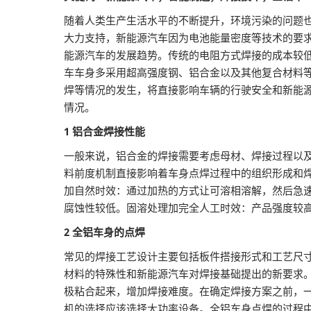
随着人类生产生活水平的不断提升，环境污染的问题也
大力支持，新能源汽车因为电池能量密度等技术的要
能源汽车的发展趋势。传统的电阻方式焊接的成本较
车车身多采用超高强度钢、铝合金以及其他复合材料
焊等情况的发生，将直接影响车辆的行驶安全和新能
情况。
1 铝合金焊接性能
一般来说，铝合金的焊接需要考虑母材、焊接过程以
料前度机制直接影响着车身点焊过程中的组织形成和
加自然时效：通过加热的方式让可溶相溶解，然后急
腐蚀性较低。固溶处理加完全人工时效：产品强度较
2 全铝车身的点焊
常见的焊接工艺设计主要包括板件搭接形式和工艺尺
材料的特殊性和新能源汽车对焊接基础提出的新要求
极粘合起来，增加焊接难度。在确定焊接方案之前，一
机的选择应该选择大功率设备。全铝车身点焊的过程