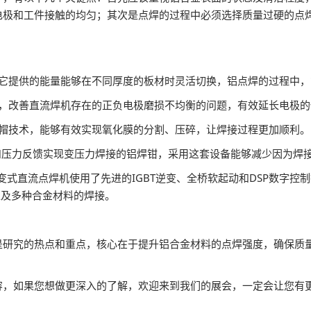
电极和工件接触的均匀；其次是点焊的过程中必须选择质量过硬的点
。
于它提供的能量能够在不同厚度的板材时灵活切换，铝点焊的过程中
况，改善直流焊机存在的正负电极磨损不均衡的问题，有效延长电极
极帽技术，能够有效实现氧化膜的分割、压碎，让焊接过程更加顺利。
服和压力反馈实现变压力焊接的铝焊钳，采用这套设备能够减少因为焊
直流点焊机使用了先进的IGBT逆变、全桥软起动和DSP数字控制技术 ,
以及多种合金材料的焊接。
是研究的热点和重点，核心在于提升铝合金材料的点焊强度，确保质
容，如果您想做更深入的了解，欢迎来到我们的展会，一定会让您有