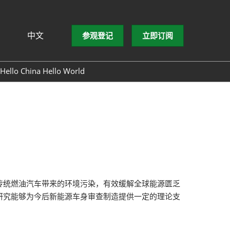
中文
参观登记
立即订阅
文
lish
Hello China Hello World
ng Việt
ษาไทย
asa Indonesia
传统燃油汽车带来的环境污染，有效缓解全球能源匮乏
研究能够为今后新能源车身审查制造提供一定的理论支