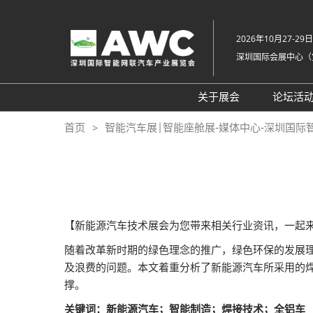
直
接
2026年10月27-29日
跳
深圳国际会展中心（
转
至
内
关于展会
论坛活
容
组织架构
20
首页
智能汽车展|智能座舱展-媒体中心-深圳国际
展会概览
20
展品范围
往
展馆平面图
交通住宿
【新能源汽车技术展会为您带来相关行业资讯，一起
常见问题解答（Q &
随着改革新时期的绿色理念的推广，绿色环保的发展
及浪费的问题。本文着重分析了新能源汽车所采用的
撑。
关键词：新能源汽车；智能制造；焊接技术；全铝车