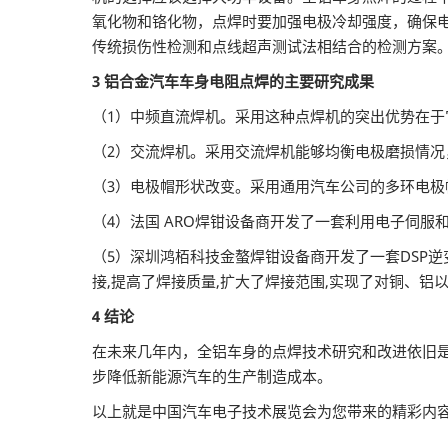
氧化物和铬化物，点焊时要加强电极冷却强度，确保
传统损伤性检测和点线超声测试法相结合的检测方案
3 铝合金汽车车身电阻点焊的主要研究成果
（1）中频直流焊机。采用这种点焊机的突出优势在
（2）交流焊机。采用交流焊机能够均衡电极磨损情
（3）电极帽形状改变。采用通用汽车公司的多环电
（4）法国 ARO焊钳设备商开发了一套利用电子伺
（5）深圳鸿栢科技金螯焊钳设备商开发了一套DSP逆变式
接,提高了焊接质量,扩大了焊接范围,实现了对铜、铝
4 结论
在未来几年内，全铝车身的点焊技术研究和改进依旧
步降低新能源汽车的生产制造成本。
以上就是中国汽车电子技术展览会为您带来的精彩内