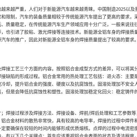
越来越严重，人们对于新能源汽车越来越青睐。中国制造2025以及我
求和限制，汽车的装备质量相较于传统能源汽车提出了更高的要求，
低、质量稳定，在传统能源汽车生产领域应用十分广泛，一般来说往
等，也引进了胶粘、激光焊接等连接技术。新能源全铝车身的焊接质
源汽车的推广，因此对新能源全铝车身的焊接质量提出了较高的要求
及焊接工艺三个方面的内容。按照铝合金成型方式的差异，可以将其
焊接缺陷的形成过程。铝合金常用的热处理工艺包括：退火态：主要
速冷却，提升铝合金的强度、硬度以及抗腐蚀性。固溶处理加不安全
高，但是会降低抗腐蚀性和塑性。固溶处理加稳定化回火：稳定铸件
寸；焊接过程涉及焊接方法、焊接设备、焊前/焊后处理和工艺参数等
。铝合金材料的散热非常快，具有较高的电导率，焊接的过程中焊件
定要确保在较短的时间内能够形成优质熔核。点焊的过程中电流密度应该
中，有以下几个关键点：首先应该重视铝合金表面的状态及清洁程度