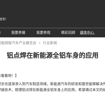
宝安）
中
Eng
动
我要参展
我要参观
精彩回顾
媒体中心
Tiế
25同期会议活动
AWC参展申请
参观预登记
展会新闻
智能网联汽车产业展览会
行业新闻
ภา
24精彩回顾
2026亮点展区
为何参观
展商新闻
Bah
铝点焊在新能源全铝车身的应用
届回顾
2025亮点展区
组团参观
行业新闻
为何参展
特邀买家
合作媒体
观众范围
商务配对
来看看吧！】
 A）
走进主机厂
观众增值服务
理念也逐渐渗入到汽车制造领域，新能源汽车的研发和面世能够解决
焊接技术，梳理铝点焊在新能源全铝车身上的应用，希望通过本文的
展商增值服务CMO
展商名录
励展通
RX Connect 励展通