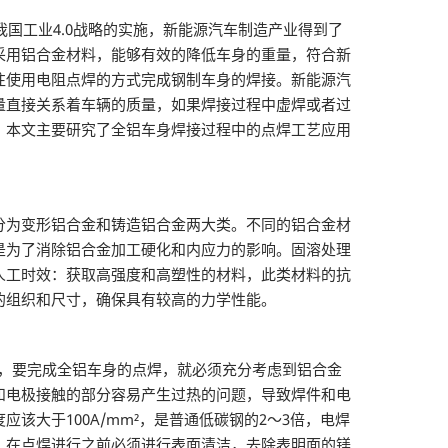
国工业4.0战略的实施，新能源汽车制造产业得到了
采用铝合金材料，能够有效的降低车身的重量，符合新
往使用电阻点焊的方式完成钢制车身的焊接。新能源汽
量直接关系着车辆的质量，如果焊接过程中虚焊或者过
。本文主要研究了全铝车身焊接过程中的点焊工艺应用
分为变形铝合金和铸造铝合金两大类。不同的铝合金材
是为了消除铝合金加工硬化和内应力的影响。固溶处理
人工时效：获取高强度和高塑性的材料，此类材料的抗
的组织和尺寸，确保具有较高的力学性能。
，要完成全铝车身的点焊，就必须充分考虑到铝合金
和电极接触的部分容易产生过热的问题，导致焊件和电
大于100A/mm²，是普通低碳钢的2～3倍，电焊
，在点焊进行之前必须进行表面清洁，去除表明面的镁