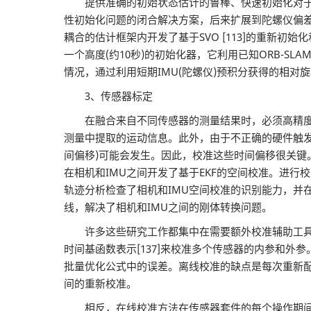
提供准确的初始状态估计的鲁棒、快速初始化对于手持实时VI
性初始化问题的闭合解决方案，后来扩展到陀螺仪偏差
耦合的估计框架内开发了基于SVO [113]的重新初始化和故
一个高度(约10秒)的初始化器，它利用已知ORB-S
情况，通过利用短期IMU(陀螺仪)预积分获得的相
3、传感器标定
在融合来自不同传感器的测量结果时，必须高精度地
测量中提取的运动信息。此外，由于不正确的硬件触
间偏移)可能会发生。因此，校准这些时间偏移很关键。传感器校准
在相机和IMU之间开发了基于EKF的空间校准。进行校准参
轨迹分析检查了相机和IMU空间校准的识别能力，并在嵌入
线，解决了相机和IMU之间的刚体转换问题。
许多这些研究工作都集中在需要额外校准辅助工具的离线校准流
时间基函数表示[137]来校准多个传感器的内参和
批量优化公式中的误差。离线校准的缺点是每次重新
间的重新校准。
相反，在线校准方法在传感器套件的每个操作期间估计校准