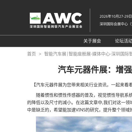
直
接
2026年10月27-29日
跳
深圳国际会展中心（
转
至
内
关于展会
论坛活
容
组织架构
20
首页
智能汽车展|智能座舱展-媒体中心-深圳国际
展会概览
20
汽车元器件展：增强
展品范围
往
展馆平面图
【汽车元器件展为您带来相关行业资讯，一起来看看
交通住宿
随着惯性和惯性传感器的普及，视觉惯性导航系统(V
的降低以及尺寸的减小。在这篇文章中,我们对这一领
常见问题解答（Q &
中是缺乏的，希望能加速VINS的研究，提升整个领域