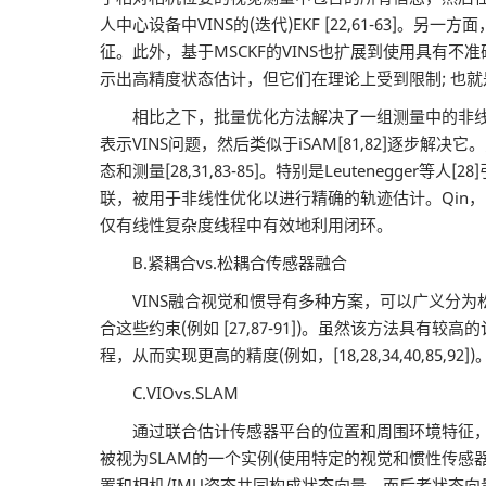
人中心设备中VINS的(迭代)EKF [22,61-63]。
征。此外，基于MSCKF的VINS也扩展到使用具有不准确时间同
示出高精度状态估计，但它们在理论上受到限制; 也
相比之下，批量优化方法解决了一组测量中的非线性较小二乘
表示VINS问题，然后类似于iSAM[81,82]逐
态和测量[28,31,83-85]。特别是Leuteneg
联，被用于非线性优化以进行精确的轨迹估计。Qin，Li和
仅有线性复杂度线程中有效地利用闭环。
B.紧耦合vs.松耦合传感器融合
VINS融合视觉和惯导有多种方案，可以广义分为
合这些约束(例如 [27,87-91])。虽然该方法
程，从而实现更高的精度(例如，[18,28,34,40,85,92])
C.VIOvs.SLAM
通过联合估计传感器平台的位置和周围环境特征，SLAM
被视为SLAM的一个实例(使用特定的视觉和惯性传感器)，在广义
置和相机/IMU姿态共同构成状态向量，而后者状态向