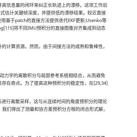
并高信息量的闭环来纠正长轨迹上的漂移。这项工作后
耦合的方式估计关键帧深度，并提供低的漂移结果。较近直接
基于patch的直接方法提供迭代EKF更新;Usenko等
and Huang[115]将不同IMU预积分的直接图像对齐集成到动态
的计算资源。然而，由于间接方法的成熟和鲁棒性，
性测量动力学的离散积分与局部参考系统相结合，从而避免
奇点。为了提高这种预积分的稳定性，在[29,34]
量动态进行离散采样，这与从连续时间的角度预积分的理论
中，我们得出了测量和协方差预积分方程的闭合形式解，