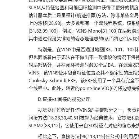
SLAM从特征地图和可能回环检测中获得了更好的精度，同
估计器本质上是里程计(航迹推算)方法，除非某些全局
上的漂移[28,98]。大多数都有一个双线程系统
[31,83,99,100]。例如，VINS-Mono[
其中通过假设关键帧的姿态是理想的(从而将它们从优
特别是，在VINS中是否通过地图[83、101、102]
但也面临着由于无法在不做出不一致假设的情况下保持计
时局部估计，并在闭环检测时触发全局BA。在滤波器等
VINS，该VINS使用包含特征位置及其不确定性的压缩先验
Cholesky-Schmidt EKF，该EKF使用了一
个线程中。此外，较近的point-line VIO[67
D.直接vs.间接的视觉处理
视觉处理过程是任何VINS的关键部分之一，负责
间接方法[18,28,30,40,51]被视为经典技术
SLAM2[83,112]，它使用来自3D特征点对应的信
相比之下，直接方法[96,113,115]在公式中利用