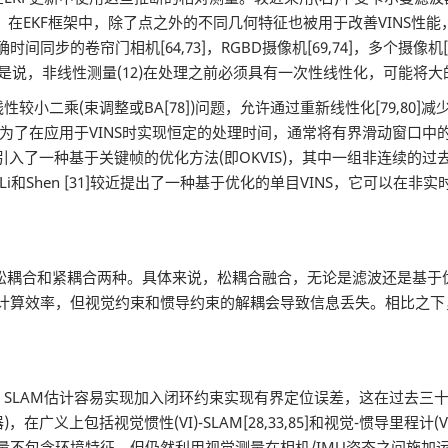
另一方面，在EKF框架中，除了点之外的不同几何特征也被用于改善VINS性能，
步的卷帘门相机[64,73]，RGBD摄像机[69,74]，多个摄像机[53,
就是说，非线性测量(12)在处理之前必须具有一次性线性化，可能将
(束调整或BA[78])问题，允许通过重新线性化[79,80]减少误差
步解决它。为了在应用于VINS时实现恒定的处理时间，通常将有界滑动
ger等人[28]引入了一种基于关键帧的优化方法(即OKVIS)，其中一组
Shen [31]较近提出了一种基于优化的单目VINS，它可以在非实时
松耦合和紧耦合两种。具体来说，松耦合融合，无论是滤波还是基于
具有较高的计算效率，但视觉约束和惯导约束的解耦会导致信息丢失。相比
。
估计容易实现加入闭环约束实现有界定位误差，这在过去三十年中也出现了
上包括视觉惯性(VI)-SLAM[28,33,85]和视觉-惯导里程计(VIO)[
量不包含环境特征，但仍然利用视觉测量在相机/IMU姿态之间施加运动