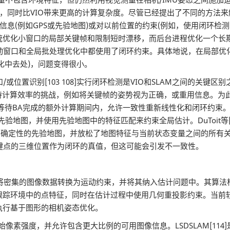
时比VIO带来更高的计算复杂度。尽管已经提出了不同的方法来解决这个问
信息(例如GPS或先验地图)或对以前位置的约束(例如，使用闭环检
，该系统优化小窗口的局部关键帧和限制短时漂移，而后台进程优化一个
31,100]在局部滑动窗口和全局批处理优化中都使用了闭环约束。具体地说
化中去处)，问题变得很小。
和/或位置识别[103 108]实行闭环检测是VIO和SLAM之间的关
算效率的挑战，例如将关键帧的姿势视为正确，或重用信息。为此，[
待BA完成的额外计算期间内，允许一致性重新线性化和闭环约束。近来
地图，并使用先验地图中的特征匹配来约束全局估计。DuToit等[102]
个具有完全不确定性的先验地图，并放松了地图特征与当前状态变量之间的所有关联;
]将边缘关键点的三维位置作为闭环的真值，但这可能会引发不一致性。
将密集的图像数据转换为运动约束，并将其纳入估计问题中。其算法
，它提取和跟踪环境中的点特征，同时在估计过程中使用几何重投影约束。当前
息来执行基于图形的相机姿态优化。
原始像素强度，并允许包含更大比例的可用图像信息。LSDSLAM[11