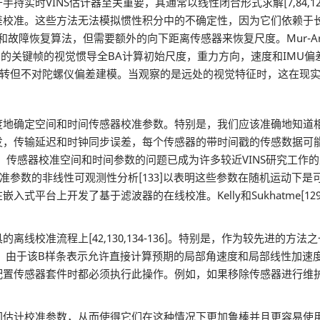
NS估计器至关重要，其通常以线性闭合形式求解[7,84,120-124]。
校准。这些方法无法模拟惯性积分中的不确定性，因为它们依赖于长时间
障恢复算法，但需要额外的向下距离传感器来恢复尺度。Mur-Artal和Tar
LAM的关键帧的视觉惯导全BA计算初始尺度，重力方向，速度和IMU偏
对旋转但不对陀螺仪偏差建模。当观察的是远处的视觉特征时，这在现
确定空间和时间传感器校准参数。特别是，我们应该准确地知道相
发，传输延迟和时钟同步误差，每个传感器的带时间戳的传感数据可能
空间和时间参数的问题已成为许多较近VINS研究工作的主题[42,128-13
数的非线性可观测性分析[133]以表明这些参数在随机运动下是可观察的。
式平台上开发了基于滤波器的在线校准。Kelly和Sukhatme[1
程上[42,130,134-136]。特别是，作为较先进的方法之一，K
外参。由于该B样条表示允许直接计算预期的局部角速度和局部线性加
配置传感器套件时都必须执行此操作。例如，如果移除传感器进行维
参数，从而使得它们在这种情况下更加鲁棒并且更容易使用。Kim，S