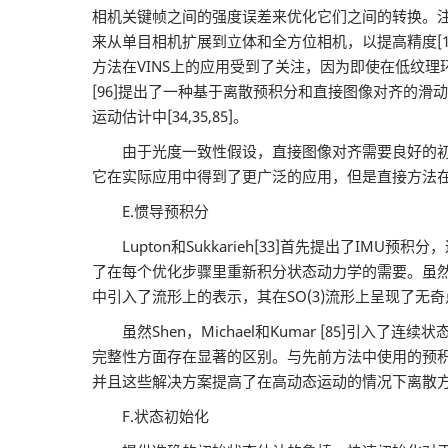
相机关键帧之间的强度误差来优化它们之间的转换。
来从单目相机扩展到立体和全方位相机，以提高精度[11
方法在VINS上的应用受到了关注，因为即使在低纹理环境中
[96]提出了一种基于离散预积分和直接图像对齐的滑动窗口VINS; L
运动估计中[34,35,85]。
由于光度一致性假设，直接图像对齐需要良好的初始
它在实际应用中得到了更广泛的应用，但是直接方法
E.惯导预积分
Lupton和Sukkarieh[33]首先提出了I
了在每个优化步骤里重新积分状态动力学的需要。虽然
中引入了流形上的表示，其在SO(3)流形上呈现了无奇
虽然Shen，Michael和Kumar [85]引
完整性方面存在显著的区别。与先前方法中使用的预积
并且这些解决方案提高了在高动态运动的情况下离散
F.状态初始化