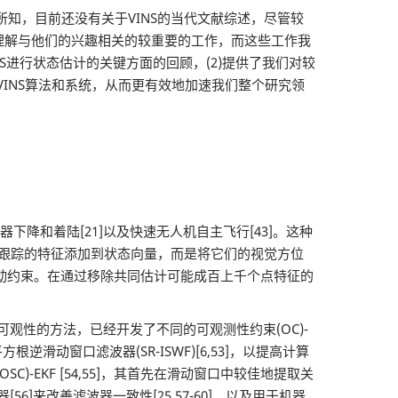
知，目前还没有关于VINS的当代文献综述，尽管较
到和理解与他们的兴趣相关的较重要的工作，而这些工作我
S进行状态估计的关键方面的回顾，(2)提供了我们对较
VINS算法和系统，从而更有效地加速我们整个研究领
航天器下降和着陆[21]以及快速无人机自主飞行[43]。这种
和跟踪的特征添加到状态向量，而是将它们的视觉方位
的运动约束。在通过移除共同估计可能成百上千个点特征的
可观性的方法，已经开发了不同的可观测性约束(OC)-
根逆滑动窗口滤波器(SR-ISWF)[6,53]，以提高计算
EKF [54,55]，其首先在滑动窗口中较佳地提取关
]来改善滤波器一致性[25,57-60]，以及用于机器