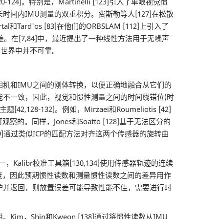
特别是，Martinelli [123]引入了单眼视觉惯
内IMU测量的双重积分。费斯勒等人[127]在松散
d'os [83]在他们的ORBSLAM [112]上引入了
差。在[7,84]中，最近提出了一种线性方法用于无噪声
实世界中并不可靠。
机和IMU之间的刚体转换，以便正确地融合从它们的
不一致，因此，视觉和惯性测量之间的时间线错位(时
2]。例如，Mirzaei和Roumeliotis [42]
同样，Jones和Soatto [128]基于无法区分的
29]通过类似ICP的匹配方法对齐这两个传感器的旋转曲
alibr校准工具箱[130,134]使用传感器轨迹的连续
速度，因此预期惯性读数和测量惯性读数之间的差异用作
护并返回，则放置误差可能导致性能不佳，需要进行时
hin和Kweon [138]通过将惯性读数从IMU