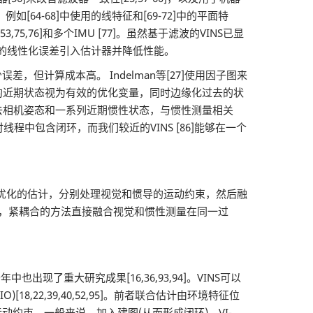
例如[64-68]中使用的线特征和[69-72]中的平面特
75,76]和多个IMU [77]。虽然基于滤波的VINS已显
大的线性化误差引入估计器并降低性能。
，但计算成本高。 Indelman等[27]使用因子图来
窗口中的近期状态视为有效的优化变量，同时边缘化过去的状
非连续的过去相机姿态和一系列近期惯性状态，与惯性测量相关
线程中包含闭环，而我们较近的VINS [86]能够在一个
优化的估计，分别处理视觉和惯导的运动约束，然后融
之下，紧耦合的方法直接融合视觉和惯性测量在同一过
重大研究成果[16,36,93,94]。VINS可以
18,22,39,40,52,95]。前者联合估计由环境特征位
约束。一般来说，加入建图(从而形成闭环)，VI-