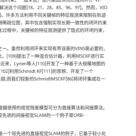
题[18、21、28、85、96、97]。然而，VIO
测)。许多方法利用不同关键帧的特征观测来限制在轨迹
长期稀疏位图，其中包含强制实现长期一致性的闭环约束
，在局部优化过程中，关键帧的特征观测提供了隐式的环闭约束，
键区别之一。虽然利用闭环来实现有界误差的VINS是必要的，
109]提出了一种混合估计器，利用MSCKF进行实
，Lynen等人[110]开发了一种基于大规模地图的
利用Schmidt KF[111]的思想，开发了一个
而我们较新的SchmidtMSCKF[86]将闭环集成在一
根据使用的视觉残差模型可分为直接算法和间接算法。
较先进的间接视觉SLAM的一个例子是ORB-
4]是一个较先进的直接视觉SLAM的例子，它基于较小化