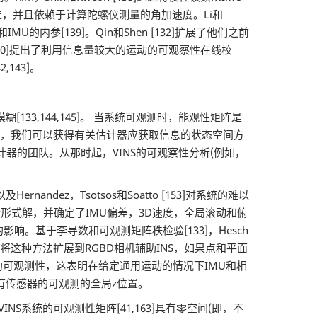
校准，并且依赖于计算陀螺仪测量的角加速度。Li和
内参[139]。Qin和Shen [132]扩展了他们之前
140]提出了利用信息量较大的运动的可观察性在线校
143]。
3,144,145]。 当系统可观测时，能观性矩阵是
零空间，我们可以获得有关估计器应获取信息的状态空间方
一致估计器的团队。从那时起，VINS的可观察性分析(例如，
ndez，Tsotsos和Soatto [153]对系统的难以
S的闭合形式解，并确定了IMU偏差，3D速度，全局滚动和俯
性的影响。基于李导数和可观测矩阵秩检验[133]，Hesch
69]将这种方法扩展到RGBD相机辅助INS，如果点和平面
校准的可观测性，这表明在给定通用运动的情况下IMU和相
具有传感器的可观测的全局z位置。
系统的可观测性矩阵[41,163]具有零空间(即，不