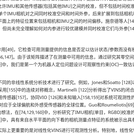
。这允许IMU和其他传感器(包括其他IMU)之间的校准，但不包括时间
在单个IMU相机对之间同时校准空间和时间外参，后来扩展到包括相机和IMU的
图像平面上的特征位置来包括相机和IMU之间的时间偏移。施奈德等人[
，但尚未完全理解如何对内参进行较优建模并同时校准它们与外参[142,
]，它检查可用测量提供的信息是否足以估计状态/参数而没有模糊[13
关[146,147]。由于该矩阵描述了在测量中可用的信息，通过研究其
148-150]中，我们是第一个为机器人定位问题设计可观察性约束(OC)
统分析技术进行了研究。例如，Jones和Soatto [128]以及Herna
155]中的连续对称概念，Martinelli [122]分析得出了VIN
器[157]，协同VIO [126]和未知输入[158,159]对系统可观测
对应于全球偏航和外感受传感器的全球位置。Guo和Roumeliotis[
在[74,129,160]中，分析研究了IMU相机(单目，RGBD)
162]中，具有来自水平平面的向下看的相机测量点特征的系统被示出
更重要的是对线性化VINS进行可观测性分析。特别地，线性化VINS