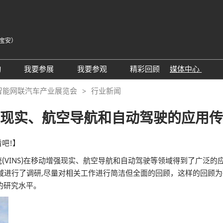
宝安）
中
Eng
动
我要参展
我要参观
精彩回顾
媒体中心
Tiế
25同期会议活动
AWC参展申请
参观预登记
展会新闻
智能网联汽车产业展览会
行业新闻
ภา
24精彩回顾
2026亮点展区
为何参观
展商新闻
Bah
现实、航空导航和自动驾驶的应用传
届回顾
2025亮点展区
组团参观
行业新闻
为何参展
特邀买家
合作媒体
吧!】
观众范围
商务配对
INS)在移动增强现实、航空导航和自动驾驶等领域得到了广泛的
域进行了调研,尽量对相关工作进行简洁但全面的回顾，这样的回顾
 A）
走进主机厂
观众增值服务
的研究水平。
展商增值服务CMO
展商名录
励展通
RX Connect 励展通