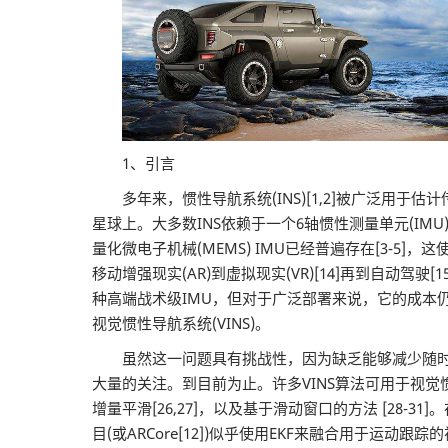
1、引言
多年来，惯性导航系统(INS)[1,2]被广泛用于估
星球上。大多数INS依赖于一个6轴惯性测量单元(I
量化微电子机械(MEMS) IMU已经普遍存在[3-5]，
移动增强现实(AR)到虚拟现实(VR)[14]再到自动
种高端战术级IMU，但对于广泛部署来说，它的成本
视觉惯性导航系统(VINS)。
虽然这一问题具有挑战性，因为缺乏能够减少随时间累
大量的关注。到目前为止。许多VINS算法可用于视觉惯性SLAM
增量平滑[26,27]，以及基于滑动窗口的方法 [28-
目(或ARCore[12])似乎使用EKF来融合用于运动跟