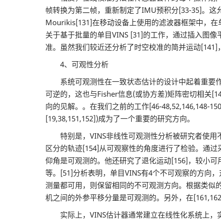
帧转换为第二帧，重新制定了IMU预积分[33-35]
Mourikis[131]在移动设备上使用的滤波器框架中，
关于基于批量的单目VINS [31]的工作，通过插入
准。虽然我们较近还分析了时空校准的简并运动[141]
4、可观性分析
系统可观测性在一致状态估计的设计中起着重要作用[49
可逆的，这也与Fisher信息(或协方差)矩阵密切相
向的见解。。在我们之前的工作[46-48,52,146,
[19,38,151,152])成为了一个重要的研究方向。
特别是，VINS非线性可观测性分析被研究者使用不同的非线性系
区分的轨迹[154]从可观察性的角度进行了检验。通过采用[
仰角是可观测的。他还研究了退化运动[156]，较小可用传感
等。[51]分析表明，单目VINS有4个不可观察的方向，
测量都可用，则保留相同的不可观测方向。根据类似的想法，
机之间的外参平移分量是可观测的。另外，在[161,
实际上，VINS估计器通常建立在线性化系统上，实际上