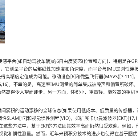
计传感平台(如自动驾驶车辆)的6自由度姿态(位置和方向)，特别是在
MU)，它测量平台的局部线性加速度和角速度，而平台与IMU是刚性
这使得高精度定位成为可能。移动设备[6]和微型飞行器(MAVS)[7-111
驾驶[15,16]。不幸的是，高速率IMU测量的简单集成被噪声和偏置
仍然高得令人望而却步。另一方面，体积小、重量轻、能效高的相机可
积的运动漂移的全球信息(如果使用低成本、低质量的传感器，这种
[17]和视觉惯性测程(VIO)，如扩展卡尔曼滤波器(EKF)[17,18. 20
31]。在这些方法中，基于EKF的方法因其效率高而仍然很受欢迎。例如，作
踪的视觉和惯性测量。然而，近年来预积分技术的进步也使得在基于图优化的方法