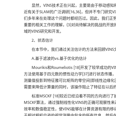
显然，VINS技术正在兴起，主要是由于移动感知和
近有关于SLAM的广泛调研[16,36]，但并不专
们多年来在处理这个问题时都经历过。因此，我们正努力
重要的相关工作的理解，(3)对尚待解决的挑战的开放
域的VINS研究和开发。
2、状态估计
在本节中，我们通过关注估计的方法来回顾VINS
A.基于滤波的vs.基于优化的估计
Mourikis和Roumeliotis [18]开发了较
方法使用基于四元数的惯性动力学[37]进行状态传
测量值投影到特征雅可比矩阵的零空间(即线性边缘化[
需要来降低计算量的同时，该操作阻止了特征在以后
标准MSCKF [18]较近已经沿着不同的方向进行了
MSCKF算法，通过强制线性化VINS的正确可观察性来改善滤
效率和数值稳定性，使VINS能够在计算资源有限的移动设
于相对相机位姿的视觉测量中包含的所有信息，然后在EK