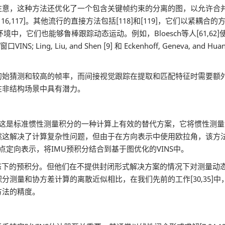
注意，这种方法还优化了一个包含关键帧约束的分离的图，以允许合
6,117]。其他流行的直接方法包括[118]和[119]，它们以紧
，它们也能够鲁棒跟踪动态运动。例如，Bloesch等人[61,62]使用
ing, Liu, and Shen [9] 和 Eckenhoff, Geneva, 
猜测和较高的帧率，而间接视觉跟踪在提取和匹配特征时需要额外
在非结构场景中具有潜力。
MU预积分，这是标准惯性测量积分的一种计算上有效的替代方案，它将惯
这解决了计算复杂性问题，但由于在方向表示中使用欧拉角，该方法存在
点定向表示，将IMU预积分结合到基于图优化的VINS中。
入了连续状态下的预积分。但他们在不提供封闭形式解决方案的情况下对测
分测量和协方差计算的离散近似相比，在我们先前的工作[30,35]
方法的精度。