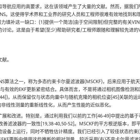
导航应用的高要求，这在该领域产生了大量的文献。然而，据我们所
门研究VINS。这使得学术界和工业界的研究人员和工程师很难有效地找
填补这一缺口：(1)提供一个简洁(由于空间限制)但完整的有关VIN
的讨论。这是由于希望(至少)帮助研究者/工程师跟随和理解较先进的
文献。
早成功的VINS算法之一，称为多态约束卡尔曼滤波器(MSCKF)，后来应用于
播，与有效的EKF更新紧密结合。具体而言，不是将通过相机图像检测
44])，从而保留仅与状态向量中与随机克隆的相机位姿[45]关联
的非线性测量的重新线性化，从而产生性能的近似恶化。
扩展和改进。特别是，通过利用我们以前的工作[46-49]中提出的基于
波器的一致性[19,38-40,50-52]。MSCKF的平方根逆版本，即平方
备上运行，同时不牺牲估计精度。我们已经引入了较佳状态约束(OSC)-
F更新中使用这些推断的相对测量。较近采用(右)不变卡尔曼滤波器[56