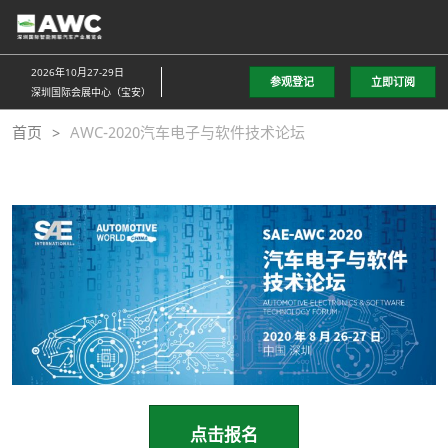
直
接
跳
2026年10月27-29日
参观登记
立即订阅
转
深圳国际会展中心（宝安）
至
首页
AWC-2020汽车电子与软件技术论坛
内
容
点击报名