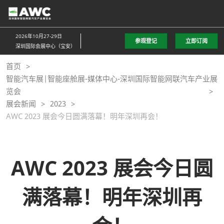
直
接
跳
2026年10月27-29日
参观登记
立即订阅
转
深圳国际会展中心（宝安）
至
首页
内
智能汽车展|智能座舱展-媒体中心-深圳国际智能网联汽车产业展
容
览会
展会新闻
2023
AWC 2023 展会今日圆满落幕！明年深圳再会！
AWC 2023 展会今日圆
满落幕！明年深圳再