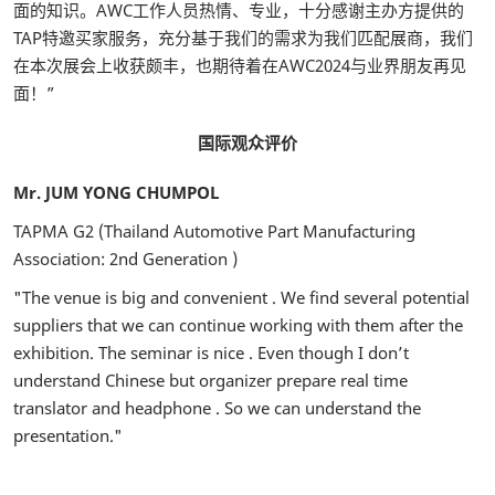
面的知识。AWC工作人员热情、专业，十分感谢主办方提供的
TAP特邀买家服务，充分基于我们的需求为我们匹配展商，我们
在本次展会上收获颇丰，也期待着在AWC2024与业界朋友再见
面！”
国际观众评价
Mr. JUM YONG CHUMPOL
TAPMA G2 (Thailand Automotive Part Manufacturing
Association: 2nd Generation )
"The venue is big and convenient . We find several potential
suppliers that we can continue working with them after the
exhibition. The seminar is nice . Even though I don’t
understand Chinese but organizer prepare real time
translator and headphone . So we can understand the
presentation."