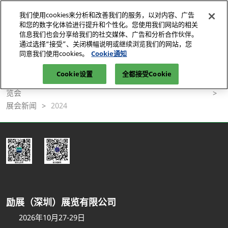
直
我们使用cookies来分析和改善我们的服务，以对内容、广告
接
和您的数字化体验进行提升和个性化。您使用我们网站的相关
跳
信息我们也会分享给我们的社交媒体、广告和分析合作伙伴。
2026年10月27-29日
参观登记
立即订阅
转
通过选择“接受”、关闭横幅说明或继续浏览我们的网站，您
深圳国际会展中心（宝安）
同意我们使用cookies。
Cookie通知
至
首页
内
Cookie设置
全都接受Cookie
智能汽车展|智能座舱展-媒体中心-深圳国际智能网联汽车产业展
容
览会
展会新闻
2024
励展（深圳）展览有限公司
2026年10月27-29日