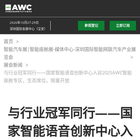
直
接
跳
2026年10月27-29日
参观登记
立即订阅
转
深圳国际会展中心（宝安）
至
首页
内
智能汽车展|智能座舱展-媒体中心-深圳国际智能网联汽车产业展
容
览会
展会新闻
与行业冠军同行——国家智能语音创新中心入驻2025AWC智能
座舱专区，生态席位，限量开放
与行业冠军同行——国
家智能语音创新中心入