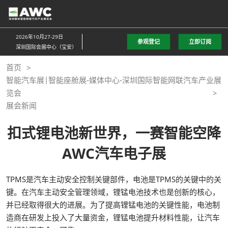
直
接
跳
2026年10月27-29日
参观登记
立即订阅
转
深圳国际会展中心（宝安）
至
首页
内
智能汽车展|智能座舱展-媒体中心-深圳国际智能网联汽车产业展
容
览会
展会新闻
扣式锂电池新世界，一赛智能空降
AWC汽车电子展
TPMS是汽车主动安全控制关键部件，电池是TPMS的关键中的关
键。在汽车主动安全管理领域，锂锰电池技术也是创新的核心，
并已经取得很大的进展。为了提高锂锰电池的关键性能，电池制
造商在研发上投入了大量资金，锂锰电池提升材料性能，让汽车