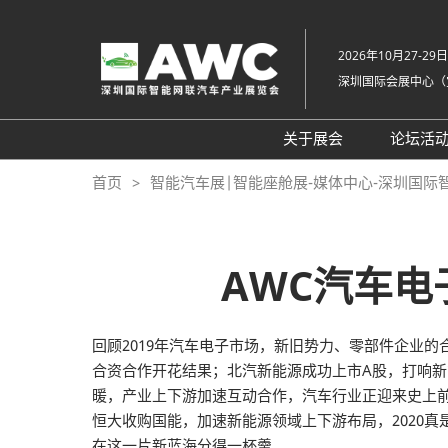
直
接
2026年10月27-29日
跳
深圳国际会展中心（
转
至
内
关于展会
论坛活
容
组织架构
20
首页
智能汽车展|智能座舱展-媒体中心-深圳国际
展会概览
20
展品范围
往
AWC汽车电
展馆平面图
交通住宿
回顾2019年汽车电子市场，新旧势力、零部件企业
常见问题解答（Q &
合资合作开花结果；北汽新能源成功上市A股，打响新
暖，产业上下游加速互动合作，汽车行业正迎来史上
恒大收购国能，加速新能源领域上下游布局，2020
在这一片新蓝海分得一杯羹。