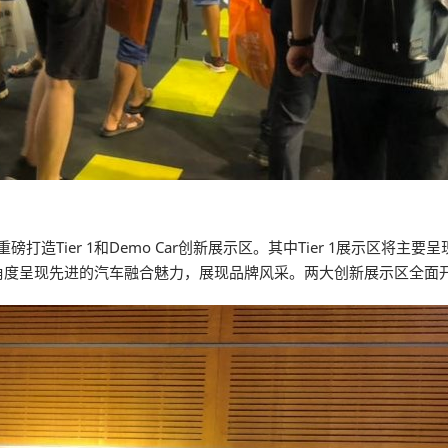
造Tier 1和Demo Car创新展示区。其中Tier 1展示区将主要呈
角度呈现先进的汽车融合魅力，展现品牌风采。两大创新展示区全面