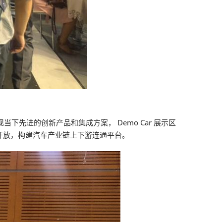
现当下先进的创新产品和集成方案， Demo Car 展示区
开放，构建汽车产业链上下游连通平台。