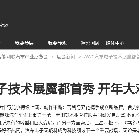
宝安）
中
Eng
动
我要参展
我要参观
精彩回顾
媒体中心
Tiế
25同期会议活动
AWC参展申请
参观预登记
展会新闻
智能网联汽车产业展览会
展会新闻
AWC汽车电子技术展魔都
ภา
24精彩回顾
2026亮点展区
为何参观
展商新闻
Bah
届回顾
2025亮点展区
组团参观
行业新闻
子技术展魔都首秀 开年
为何参展
特邀买家
合作媒体
观众范围
商务配对
的合作与竞争持续上演，动作不断：吉利与奔驰携手成立新品牌，合
 A）
走进主机厂
观众增值服务
能源汽车车企上市第一枪；丰田铃木相互持股共同研发自动驾驶技术；
展商增值服务CMO
展商名录
前所未有的转型和巨大变局。而另一方面索尼、三星、松下、LG等汽
真是好不热闹。汽车电子无疑将成为科技领域下一个重要战场，无论
励展通
RX Connect 励展通