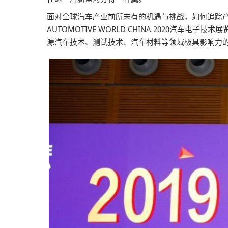
面对全球汽车产业前所未有的机遇与挑战，如何追踪
AUTOMOTIVE WORLD CHINA 2020
源汽车技术、测试技术、汽车材料等领域极具影响力