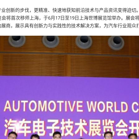
产业创新的步伐，更精准、快速地获知前沿技术与产品资讯变得迫切
汽车电子技术展览会将首次移师上海，于6月17日至19日上海世博展览馆举
的展商，展示具有创新力与实践性的技术解决方案，为汽车行业观众