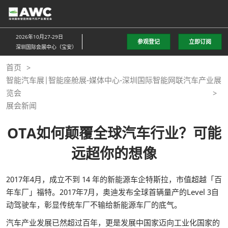
直
接
跳
2026年10月27-29日
参观登记
立即订阅
转
深圳国际会展中心（宝安）
至
首页
内
智能汽车展|智能座舱展-媒体中心-深圳国际智能网联汽车产业展
容
览会
展会新闻
OTA如何颠覆全球汽车行业？可能
远超你的想像
2017年4月，成立不到 14 年的新能源车企特斯拉，市值超越「百
年车厂」福特。2017年7月，奥迪发布全球首辆量产的Level 3自
动驾驶车，彰显传统车厂不输给新能源车厂的底气。
汽车产业发展已然超过百年，更是发展中国家迈向工业化国家的