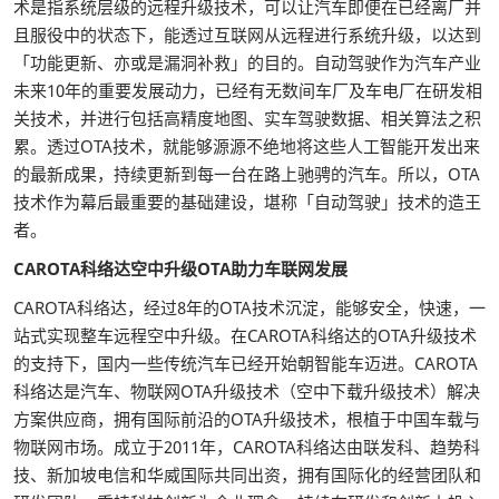
术是指系统层级的远程升级技术，可以让汽车即便在已经离厂并
且服役中的状态下，能透过互联网从远程进行系统升级，以达到
「功能更新、亦或是漏洞补救」的目的。自动驾驶作为汽车产业
未来10年的重要发展动力，已经有无数间车厂及车电厂在研发相
关技术，并进行包括高精度地图、实车驾驶数据、相关算法之积
累。透过OTA技术，就能够源源不绝地将这些人工智能开发出来
的最新成果，持续更新到每一台在路上驰骋的汽车。所以，OTA
技术作为幕后最重要的基础建设，堪称「自动驾驶」技术的造王
者。
CAROTA科络达空中升级OTA助力车联网发展
CAROTA科络达，经过8年的OTA技术沉淀，能够安全，快速，一
站式实现整车远程空中升级。在CAROTA科络达的OTA升级技术
的支持下，国内一些传统汽车已经开始朝智能车迈进。CAROTA
科络达是汽车、物联网OTA升级技术（空中下载升级技术）解决
方案供应商，拥有国际前沿的OTA升级技术，根植于中国车载与
物联网市场。成立于2011年，CAROTA科络达由联发科、趋势科
技、新加坡电信和华威国际共同出资，拥有国际化的经营团队和