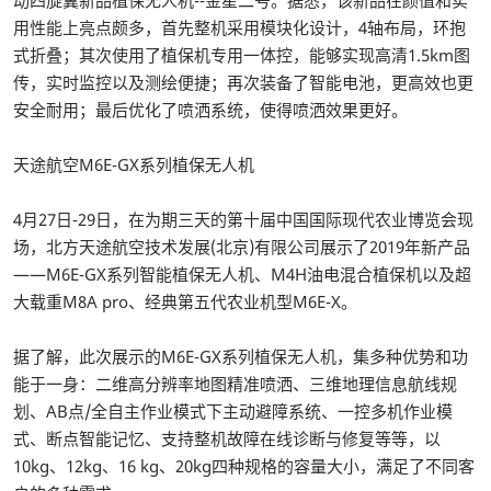
动四旋翼新品植保无人机--金星二号。据悉，该新品在颜值和实
用性能上亮点颇多，首先整机采用模块化设计，4轴布局，环抱
式折叠；其次使用了植保机专用一体控，能够实现高清1.5km图
传，实时监控以及测绘便捷；再次装备了智能电池，更高效也更
安全耐用；最后优化了喷洒系统，使得喷洒效果更好。
天途航空M6E-GX系列植保无人机
4月27日-29日，在为期三天的第十届中国国际现代农业博览会现
场，北方天途航空技术发展(北京)有限公司展示了2019年新产品
——M6E-GX系列智能植保无人机、M4H油电混合植保机以及超
大载重M8A pro、经典第五代农业机型M6E-X。
据了解，此次展示的M6E-GX系列植保无人机，集多种优势和功
能于一身：二维高分辨率地图精准喷洒、三维地理信息航线规
划、AB点/全自主作业模式下主动避障系统、一控多机作业模
式、断点智能记忆、支持整机故障在线诊断与修复等等，以
10kg、12kg、16 kg、20kg四种规格的容量大小，满足了不同客