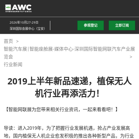
直
接
跳
2026年10月27-29日
参观登记
立即订阅
转
深圳国际会展中心（宝安）
至
首页
内
智能汽车展|智能座舱展-媒体中心-深圳国际智能网联汽车产业展
容
览会
行业新闻
2019上半年新品速递，植保无人
机行业再添活力！
【智能网联展为您带来相关行业资讯，一起来看看吧！】
导读：进入2019年，为了把握行业发展机遇，抢占产业发展高
地，国内植保无人机企业愈发积极的推出各种新型产品，为行业