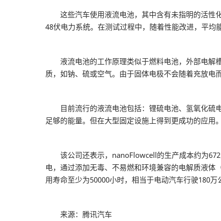
这些汽车使用液流电池，其中含有未指明的活性化学成
48伏电力系统。在测试过程中，随着性能改进，平均能
液流电池的工作原理类似于燃料电池，外部电解槽中
质，如钠、硫或空气。由于固体电极不会随着充放电
目前流行的液流电池包括：锂硫电池、氢氧化硫电池
足够的能量。但在大型固定设施上得到更成功的应用
该公司还表示，nanoFlowcell的生产成本约
电，通过添加无毒、不易燃和环境兼容的电解质液体（称为B
用寿命至少为50000小时，相当于电动汽车行驶180万
来源：腾讯汽车