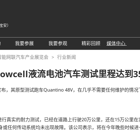
宝安）
中
Eng
动
我要参展
我要参观
精彩回顾
媒体中心
Tiế
25同期会议活动
AWC参展申请
参观预登记
展会新闻
智能网联汽车产业展览会
行业新闻
ภา
24精彩回顾
2026亮点展区
为何参观
展商新闻
Bah
flowcell液流电池汽车测试里程达到
届回顾
2025亮点展区
组团参观
行业新闻
为何参展
特邀买家
合作媒体
l宣布，其原型测试跑车Quantino 48V，在几乎不需要任何维护
观众范围
商务配对
 A）
走进主机厂
观众增值服务
一直在进行真实的耐力测试，已经在道路上行驶20万公里，还在15万公
展商增值服务CMO
展商名录
池本身或任何传动系统均未出现故障。该公司表示，将在今年晚些时候
励展通
RX Connect 励展通