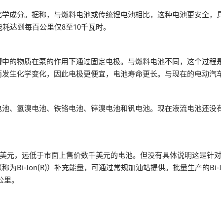
分。据称，与燃料电池或传统锂电池相比，这种电池更安全，具有更好
耗达到每百公里仅8至10千瓦时。
的物质在泵的作用下通过固定电极。与燃料电池不同，这个过程是
而发生化学变化，因此电极更便宜，电池寿命更长。与现在的电动汽
、氢溴电池、铁铬电池、锌溴电池和钒电池。现在液流电池还没有
。
为672美元，远低于市面上售价数千美元的电池。但没有具体说明这是
i-Ion(R)）补充能量，可通过常规加油站提供。批量生产的Bi-I
公里。