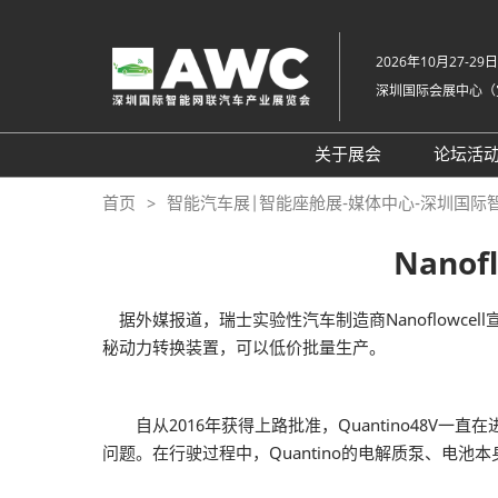
直
接
2026年10月27-29日
跳
深圳国际会展中心（
转
至
内
关于展会
论坛活
容
组织架构
20
首页
智能汽车展|智能座舱展-媒体中心-深圳国际
展会概览
20
Nano
展品范围
往
展馆平面图
据外媒报道，瑞士实验性汽车制造商Nanoflowcel
秘动力转换装置，可以低价批量生产。
交通住宿
常见问题解答（Q &
自从2016年获得上路批准，Quantino48V
问题。在行驶过程中，Quantino的电解质泵、电