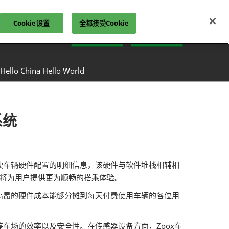
Cookie设置
全都接受Cookie
中文
参观登记
立即订阅
文
lish
Hello China Hello World
ng Việt
ษาไทย
asa Indonesia
系统
动驾驶车辆硬件配置的明细信息，该硬件与软件堆栈相辅相
设计将为用户提供更为顺畅的搭乘体验。
昂的硬件成本能够分摊到每天付费使用车辆的各位用
场的效率以及安全性。在传感器设备方面，Zoox车