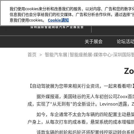
直
我们使用cookies来分析和改善我们的服务，以对内容、广告和您的数
接
信息我们也会分享给我们的社交媒体、广告和分析合作伙伴。通过选择“
2026年10月27-29日
跳
意我们使用cookies。
Cookie通知
深圳国际会展中心（
转
至
内
关于展会
论坛活
容
组织架构
20
首页
智能汽车展|智能座舱展-媒体中心-深圳国际
展会概览
20
Z
展品范围
往
展馆平面图
【自动驾驶展为您带来相关行业资讯，一起来看看吧!
交通住宿
据外媒报道，美国硅谷的无人车初创公司Zoox首席技
成，实现了“从无到有”的全新设计。Levinson
常见问题解答（Q &
如今，车企通常不太会为车辆的四轮配置主动悬架系
户身上，从每次打车的成本看，悬架系统的成本增幅
该款车辆的前轮和后轮还将配置线控驱动转向系统，