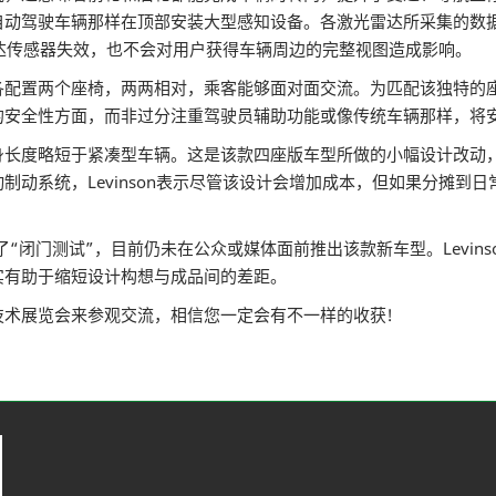
自动驾驶车辆那样在顶部安装大型感知设备。各激光雷达所采集的数
光雷达传感器失效，也不会对用户获得车辆周边的完整视图造成影响。
置两个座椅，两两相对，乘客能够面对面交流。为匹配该独特的座
的安全性方面，而非过分注重驾驶员辅助功能或像传统车辆那样，将
身长度略短于紧凑型车辆。这是该款四座版车型所做的小幅设计改动
制动系统，Levinson表示尽管该设计会增加成本，但如果分摊到
闭门测试”，目前仍未在公众或媒体面前推出该款新车型。Levin
实有助于缩短设计构想与成品间的差距。
展览会来参观交流，相信您一定会有不一样的收获!