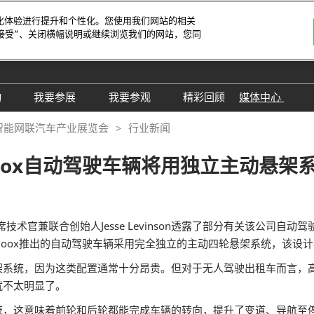
字化体验进行提升和个性化。您使用我们网站的相关
接受”、关闭横幅说明或继续浏览我们的网站，您同
宝安）
中
Eng
动
我要参展
我要参观
精彩回顾
媒体中心
Tiế
25同期会议活动
AWC参展申请
参观预登记
展会新闻
智能网联汽车产业展览会
行业新闻
ภา
24精彩回顾
2026亮点展区
为何参观
展商新闻
Bah
oox自动驾驶车辆将用独立主动悬架
届回顾
2025亮点展区
组团参观
行业新闻
为何参展
特邀买家
合作媒体
】
观众范围
商务配对
术官兼联合创始人Jesse Levinson透露了部分有关该公司自
透露，Zoox推出的自动驾驶车辆采用完全独立的主动四轮悬架系统，该
 A）
走进主机厂
观众增值服务
统，因为这类配置通常十分昂贵。但对于无人驾驶出租车而言，高
展商增值服务CMO
展商名录
就不太明显了。
励展通
RX Connect 励展通
这意味着前轮和后轮都能完成车辆的转向，提升了变道、导航至停车