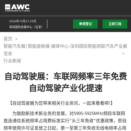
直
接
跳
2026年10月27-29日
参观登记
立即订阅
转
深圳国际会展中心（宝安）
至
首页
内
智能汽车展|智能座舱展-媒体中心-深圳国际智能网联汽车产业展
容
览会
行业新闻
自动驾驶展：车联网频率三年免费
自动驾驶产业化提速
【自动驾驶展为您带来相关行业资讯，一起来看看吧!】
为鼓励新技术新业务的发展，对5905-5925MHz频段车联网
直连通信系统频率占用费标准实行“头三年免收”优惠政策，即自
频率使用许可证发放之日起，第一至第三年免收无线电频率占用