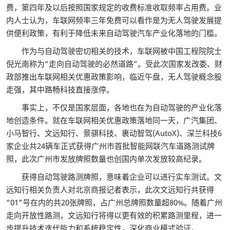
费，第四年及以后按照国家规定的收费标准收取频率占用费。业
内人士认为，车联网频率三年免费可以看作是为无人驾驶发展提
供便利政策，有利于降低未来自动驾驶汽车产业化落地的门槛。
作为与自动驾驶密切相关的技术，车联网被中国工程院院士
倪光南称为“走向自动驾驶的必然道路”。受此次国家发改委、财
政部推出车联网相关优惠政策影响，临近午盘，无人驾驶概念股
走强，其中路畅科技直接涨停。
事实上，不仅是国家层面，各地也在为自动驾驶的产业化落
地创造条件。就在车联网相关优惠政策落地同一天，广汽集团、
小马智行、文远知行、景骐科技、裹动智驾(AutoX)、深兰科技6
家企业共24辆车正式获得广州市首批智能网联汽车道路测试牌
照，此次广州市发放牌照数量也创国内单次发放较高纪录。
获得自动驾驶路测牌照，意味着企业可以进行实车测试。文
远知行相关负责人对北京商报记者表示，此次文远知行共获得
“01”号在内的共20张牌照，占广州总牌照数量超80%。随着广州
走向开放性路测，文远知行将得以更有效的积累路测里程，进一
步提升技术迭代能力和系统稳定性，深化商业模式验证。