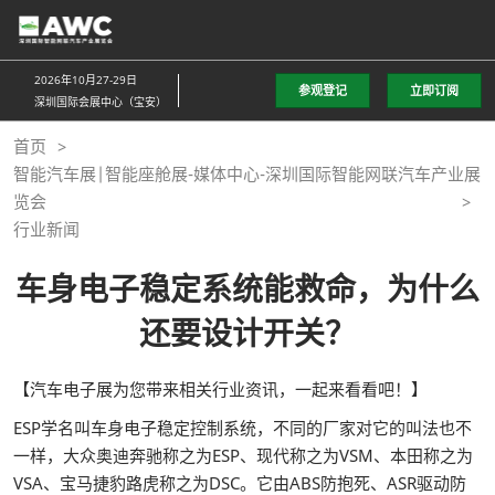
直
接
跳
2026年10月27-29日
参观登记
立即订阅
转
深圳国际会展中心（宝安）
至
首页
内
智能汽车展|智能座舱展-媒体中心-深圳国际智能网联汽车产业展
容
览会
行业新闻
车身电子稳定系统能救命，为什么
还要设计开关？
【汽车电子展为您带来相关行业资讯，一起来看看吧！】
ESP学名叫车身电子稳定控制系统，不同的厂家对它的叫法也不
一样，大众奥迪奔驰称之为ESP、现代称之为VSM、本田称之为
VSA、宝马捷豹路虎称之为DSC。它由ABS防抱死、ASR驱动防