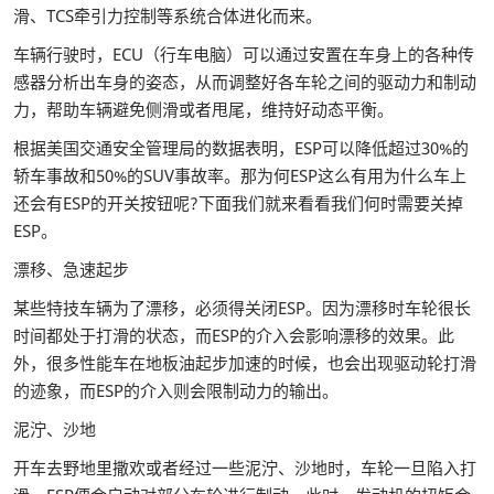
滑、TCS牵引力控制等系统合体进化而来。
车辆行驶时，ECU（行车电脑）可以通过安置在车身上的各种传
感器分析出车身的姿态，从而调整好各车轮之间的驱动力和制动
力，帮助车辆避免侧滑或者甩尾，维持好动态平衡。
根据美国交通安全管理局的数据表明，ESP可以降低超过30%的
轿车事故和50%的SUV事故率。那为何ESP这么有用为什么车上
还会有ESP的开关按钮呢?下面我们就来看看我们何时需要关掉
ESP。
漂移、急速起步
某些特技车辆为了漂移，必须得关闭ESP。因为漂移时车轮很长
时间都处于打滑的状态，而ESP的介入会影响漂移的效果。此
外，很多性能车在地板油起步加速的时候，也会出现驱动轮打滑
的迹象，而ESP的介入则会限制动力的输出。
泥泞、沙地
开车去野地里撒欢或者经过一些泥泞、沙地时，车轮一旦陷入打