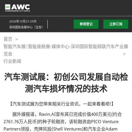
直
接
跳
2026年10月27-29日
参观登记
立即订阅
转
深圳国际会展中心（宝安）
至
首页
内
智能汽车展|智能座舱展-媒体中心-深圳国际智能网联汽车产业展
容
览会
行业新闻
汽车测试展：初创公司发展自动检
测汽车损坏情况的技术
【汽车测试展为您带来相关行业资讯，一起来看看吧!】
据外媒报道，Ravin.AI宣布其已完成价值400万美元(约合
2761.76万人民币)的种子轮融资，该轮融资由PICO Venture
Partners领投，壳牌风投(Shell Ventures)和汽车企业Adam