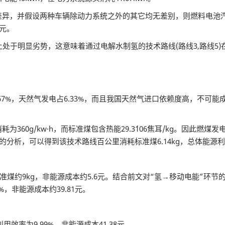
并假设两种车辆除动力系统之外的其它均无差别，则燃料电池汽车的
5元。
于明显劣势，这意味着通过电解水制氢的技术路线(路线3,路线5)
7%，天然气发电占6.33%，而且我国天然气进口依赖度高，不可
g/kw·h，而标准煤包含热能29.3´106焦耳/kg。因此燃煤发
节的分析，可以得到该技术路线百公里消耗标准煤6.14kg，总体能源利用
煤约9kg，非能源成本约5.6元。结合前文对“氢→移动电能”环
1%，非能源成本约39.81元。
率为9.99%，非能源成本41.38元。