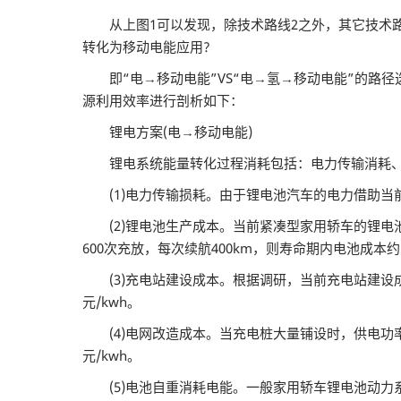
从上图1可以发现，除技术路线2之外，其它技术路
转化为移动电能应用?
即“电→移动电能”VS“电→氢→移动电能”的路径选
源利用效率进行剖析如下：
锂电方案(电→移动电能)
锂电系统能量转化过程消耗包括：电力传输消耗、
(1)电力传输损耗。由于锂电池汽车的电力借助当
(2)锂电池生产成本。当前紧凑型家用轿车的锂电池
600次充放，每次续航400km，则寿命期内电池成本约为8
(3)充电站建设成本。根据调研，当前充电站建设成本约
元/kwh。
(4)电网改造成本。当充电桩大量铺设时，供电功率
元/kwh。
(5)电池自重消耗电能。一般家用轿车锂电池动力系统自身