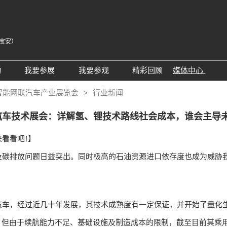
宝安）
中
Eng
动
我要参展
我要参观
精彩回顾
媒体中心
Tiế
25同期会议活动
AWC参展申请
参观预登记
展会新闻
智能网联汽车产业展览会
行业新闻
ภา
24精彩回顾
2026亮点展区
为何参观
展商新闻
Bah
汽车技术展会：详解氢、锂技术路线社会成本，谁会主导未
届回顾
2025亮点展区
组团参观
行业新闻
看看吧!】
为何参展
特邀买家
合作媒体
排放问题日益突出。同时极高的石油资源进口依存度也成为威胁我
观众范围
商务配对
 A）
走进主机厂
观众增值服务
展商增值服务CMO
展商名录
车，经过近几十年发展，其技术成熟度有一定保证，并开始了量化
励展通
RX Connect 励展通
8%。但由于续航能力不足、基础设施及制造成本的限制，截至目前其