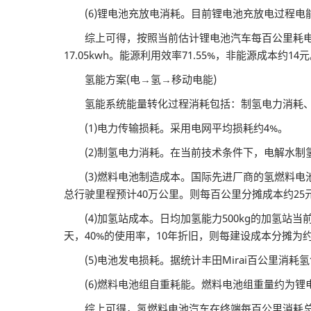
(6)锂电池充放电消耗。目前锂电池充放电过程电能
综上可得，按照当前估计锂电池汽车每百公里耗电15k
17.05kwh。能源利用效率71.55%，非能源成本约14
氢能方案(电→氢→移动电能)
氢能系统能量转化过程消耗包括：制氢电力消耗、
(1)电力传输损耗。采用电网平均损耗约4%。
(2)制氢电力消耗。在当前技术条件下，电解水制氢每
(3)燃料电池制造成本。国际先进厂商的氢燃料电池
总行驶里程预计40万公里。则每百公里分摊成本约25
(4)加氢站成本。日均加氢能力500kg的加氢站当
天，40%的使用率，10年折旧，则每建设成本分摊为约13
(5)电池发电损耗。据统计丰田Mirai百公里消耗氢气0
(6)燃料电池组自重耗能。燃料电池组重量约为锂电
综上可得，氢燃料电池汽车在终端每百公里消耗总电能4