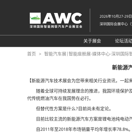
直
接
2026年10月27-29日
跳
深圳国际会展中心（
转
至
内
关于展会
论坛活
容
组织架构
20
首页
智能汽车展|智能座舱展-媒体中心-深圳国际
展会概览
20
新能源
展品范围
往
【新能源汽车技术展会为您带来相关行业资讯，一起来
展馆平面图
随着全球可持续发展理念的推进，我国环境保护及碳
交通住宿
代传统燃油汽车在我国势在必行。
常见问题解答（Q &
但替代性方案是什么?目前尚未有定论。
目前比较主流的新能源汽车方案是锂电池纯电动汽
自2011年至2018年市场销量平均年增长率78.