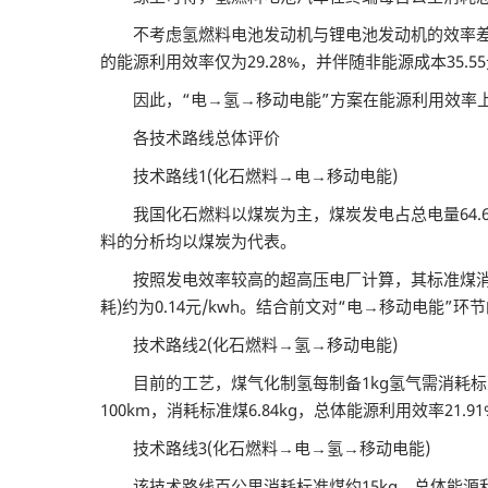
不考虑氢燃料电池发动机与锂电池发动机的效率差异，
的能源利用效率仅为29.28%，并伴随非能源成本35.5
因此，“电→氢→移动电能”方案在能源利用效率上处
各技术路线总体评价
技术路线1(化石燃料→电→移动电能)
我国化石燃料以煤炭为主，煤炭发电占总电量64.6
料的分析均以煤炭为代表。
按照发电效率较高的超高压电厂计算，其标准煤消耗为360
耗)约为0.14元/kwh。结合前文对“电→移动电能”环
技术路线2(化石燃料→氢→移动电能)
目前的工艺，煤气化制氢每制备1kg氢气需消耗标准
100km，消耗标准煤6.84kg，总体能源利用效率21.9
技术路线3(化石燃料→电→氢→移动电能)
该技术路线百公里消耗标准煤约15kg，总体能源利用效