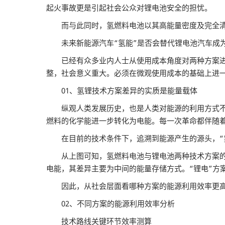
起火事故更是引起社会公众对锂电池安全的担忧。
而与此同时，氢燃料电池以其高能量密度及完全清
未来新能源汽车“氢能”是否会替代锂电池汽车成为
已经有众多业内人士从使用成本角度对两种方案进行
整，社会意义重大。必须在微观使用成本的基础上进
01、氢锂技术方案差异的实质是能量载体
纵观人类发展历史，也是人类对能源的利用方式不断
燃料的化学能进一步转化为电能。每一次革命都伴随
在目前的技术条件下，追溯到能源产生的源头，“氢
从上图可知，氢燃料电池与锂电池两种技术方案的能
电能，其差异主要为中间的能量存储方式。“锂电”方
因此，从社会层面看哪种方案的能源利用效率更高
02、不同方案的能源利用效率分析
技术路线关键环节效率测算