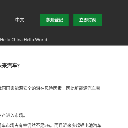
中文
参观登记
立即订阅
文
lish
Hello China Hello World
ng Việt
ษาไทย
asa Indonesia
来汽车?
国国家能源安全的潜在风险因素。因此新能源汽车替
生产进入市场。
乘用车市场占有率仍然不足5%。而且近来多起锂电池汽车