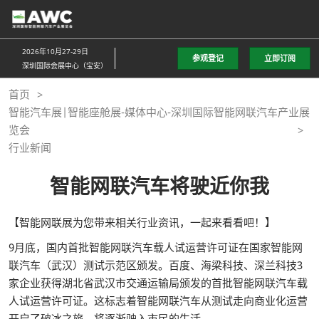
直
接
跳
2026年10月27-29日
参观登记
立即订阅
转
深圳国际会展中心（宝安）
至
首页
内
智能汽车展|智能座舱展-媒体中心-深圳国际智能网联汽车产业展
容
览会
行业新闻
智能网联汽车将驶近你我
【智能网联展为您带来相关行业资讯，一起来看看吧！】
9月底，国内首批智能网联汽车载人试运营许可证在国家智能网
联汽车（武汉）测试示范区颁发。百度、海梁科技、深兰科技3
家企业获得湖北省武汉市交通运输局颁发的首批智能网联汽车载
人试运营许可证。这标志着智能网联汽车从测试走向商业化运营
开启了破冰之旅，将逐渐驶入市民的生活。