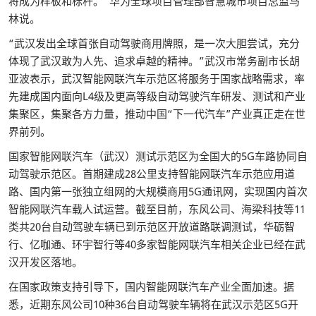
将成为样板和标杆。”华为全球项目管理部智慧城市项目总监马
林说。
“武汉发出全球首张自动驾驶商用牌照，是一次大胆尝试，充分
体现了武汉敢为人先、追求卓越的精神。”武汉市常务副市长胡
亚波表示，武汉智能网联汽车示范区将服务于国家战略需求，率
先建成国内面向L4级及更高等级自动驾驶汽车研发、测试和产业
集聚区，集聚各方力量，推动中国“下一代汽车”产业真正走在世
界前列。
国家智能网联汽车（武汉）测试示范区为全国大的5G车路协同自
动驾驶示范区。首期建成28公里支持智能网联汽车示范应用道
路、国内第一张独立组网的大规模商用5G通讯网，实现国内首次
智能网联汽车载人试运营。截至目前，东风公司、海梁科技等11
类共20台自动驾驶车辆已到示范区开放道路联调测试，华砺智
行、亿咖通、环宇智行等40多家智能网联汽车相关企业已经在武
汉开发区落地。
在国家政策支持引导下，国内智能网联汽车产业全面加速。据
悉，近期东风公司10种36台自动驾驶车辆将在武汉示范区5G开