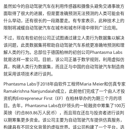
虽然如今的自动驾驶汽车在利用传感器和摄像头避免交通事故方
面取得了很大的进展，但是要准确预测无法预测的人类可能会有
什么举动，还有很长的一段路要走。有专家表示，此种技术上的
限制将减缓自动驾驶汽车在城市和城市环境中得到广泛应用。
不过，现在有些初创公司正试图通过建立人类行为数据集以解决
该问题，此类数据集将帮助自动驾驶汽车系统更准确地预测和理
解人类的行为。总部位于德国柏林的初创公司Phantasma Labs
就是这样一家公司。目前，该公司正基于数学规则，利用虚拟仿
真，构建人类行为数据集，而且正与中国的自动驾驶汽车制造商
就采用该项技术进行谈判。
Phantasma Labs于2018年由软件工程师Maria Meier和仿真专家
Ramakrishna Nanjundaiah成立，此前他们完成了一个由人才投
资机构Entrepreneur First（EF）在柏林举办的为期三个月的项
目。去年，Phantasma Labs在EF领头的一轮融资中筹集了100万
英镑（约合869.86万人民币），而且现在还在与投资者进行谈判
以期筹集更多资金。该公司主要为自动驾驶汽车提供仿真服务，
构建具有不同文化背景的虚拟世界。该公司构建了一个平台，选