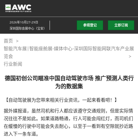
直
接
跳
2026年10月27-29日
参观登记
立即订阅
转
深圳国际会展中心（宝安）
至
首页
内
智能汽车展|智能座舱展-媒体中心-深圳国际智能网联汽车产业展
容
览会
行业新闻
德国初创公司瞄准中国自动驾驶市场 推广预测人类行
为的数据集
【自动驾驶展为您带来相关行业资讯，一起来看看吧！】
据外媒报道，虽然司机和行人都应该遵守交通规则，但是实际情
况往往不是如此。如果道路畅通，行人可能会闯红灯，而司机们
在缓慢的行驶中可能会失去耐心，以至于一看到有空隙就抄近路
进入下一条车道。