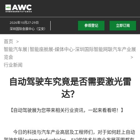
直
接
跳
2026年10月27-29日
参观登记
立即订阅
转
深圳国际会展中心（宝安）
至
首页
内
智能汽车展|智能座舱展-媒体中心-深圳国际智能网联汽车产业展
容
览会
行业新闻
自动驾驶车究竟是否需要激光雷
达？
【自动驾驶展为您带来相关行业资讯，一起来看看吧！】
今日的科技与汽车产业高层及工程师们，对于如何赶上自动
驾驶车辆(automated vehicles，AV)的技术与商业发展蓝图都有