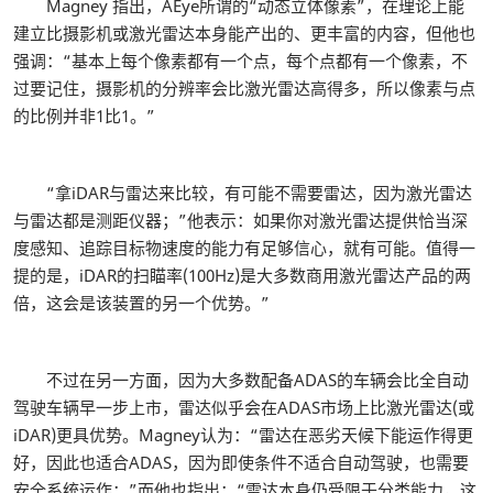
Magney 指出，AEye所谓的“动态立体像素”，在理论上能
建立比摄影机或激光雷达本身能产出的、更丰富的内容，但他也
强调：“基本上每个像素都有一个点，每个点都有一个像素，不
过要记住，摄影机的分辨率会比激光雷达高得多，所以像素与点
的比例并非1比1。”
“拿iDAR与雷达来比较，有可能不需要雷达，因为激光雷达
与雷达都是测距仪器；”他表示：如果你对激光雷达提供恰当深
度感知、追踪目标物速度的能力有足够信心，就有可能。值得一
提的是，iDAR的扫瞄率(100Hz)是大多数商用激光雷达产品的两
倍，这会是该装置的另一个优势。”
不过在另一方面，因为大多数配备ADAS的车辆会比全自动
驾驶车辆早一步上市，雷达似乎会在ADAS市场上比激光雷达(或
iDAR)更具优势。Magney认为：“雷达在恶劣天候下能运作得更
好，因此也适合ADAS，因为即使条件不适合自动驾驶，也需要
安全系统运作；”而他也指出：“雷达本身仍受限于分类能力，这