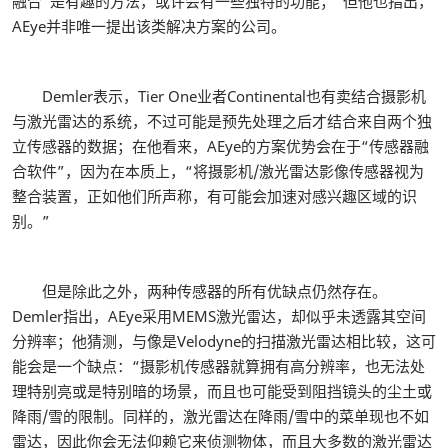
融合“是有趣的方法，或许会有一些独特的功能；”但他也指出，
AEye并非唯一提出该类解决方案的公司。
Demler表示，Tier One业者Continental也有卖结合摄影机
与激光雷达的系统，不过可能是预先处理之后才结合来自两个独
立传感器的数据；在他看来，AEye的方案优势会在于“传感器融
合软件”，因为在本质上，“将摄影机/激光雷达影像传感器视为
整合装置，正如他们所声称，有可能会加速对感兴趣区域的识
别。”
但是除此之外，两种传感器的所有优缺点仍然存在。
Demler指出，AEye采用MEMS激光雷达，却似乎未透露其空间
分辨率；他猜测，与像是Velodyne的扫描激光雷达相比较，这可
能会是一个缺点：“摄影机传感器就算拥有高分辨率，也无法处
理特别亮或是特别暗的场景，而且也可能受到阻挡镜头的尘土或
降雨/雪的限制。同样的，激光雷达在降雨/雪中的菜单现也不如
雷达，因此你会无法仰赖它来侦测物体，而且大多数的激光雷达