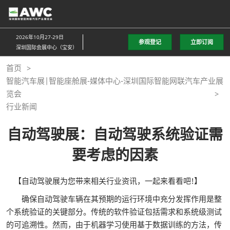
直
接
跳
2026年10月27-29日
参观登记
立即订阅
转
深圳国际会展中心（宝安）
至
首页
内
智能汽车展|智能座舱展-媒体中心-深圳国际智能网联汽车产业展
容
览会
行业新闻
自动驾驶展：自动驾驶系统验证需
要考虑的因素
【自动驾驶展为您带来相关行业资讯，一起来看看吧!】
确保自动驾驶车辆在其预期的运行环境中充分发挥作用是整
个系统验证的关键部分。传统的软件验证包括需求和系统级测试
的可追溯性。然而，由于机器学习使用基于数据训练的方法，传