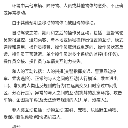
环境中其他车辆、障碍物、人员或其他物体的意外、不正确
或异常移动。
由于其他预期会移动的物体而被阻碍的移动。
自动驾驶之前、期间和之后的操作员互动，包括：监督驾驶
员警报监控、通知乘客、与本地或远程操作员位置的互动、模式
选择和启用、操作员接管、操作员取消或重定向、操作员状态反
馈、操作员干预延迟、单个操作员对多个系统的监控(多任务)、
操作员交接、操作员与车辆交互能力丧失。
和人的互动包括：人的指挥(交警指挥交通、警察靠边停
车、乘客遇险)、正常的与人之间的互动(人行横道、乘客进出
口)、常见的人类违反规则的行为(在远离交叉口时穿过中间街
区、分心行走)，异常的与人之间的互动(挑衅的乱穿马路、攻击
车辆、企图劫车)以及无法遵守规则的人(儿童、残疾人)。
非人类互动包括：动物互动(畜群、宠物、危险野生动物、
受保护野生动物)和快递机器人。
机动