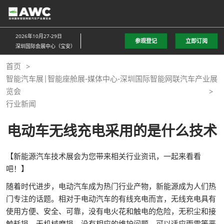
直
接
跳
2026年10月27-29日
参观登记
立即订阅
转
深圳国际会展中心（宝安）
至
首页
内
智能汽车展|智能座舱展-媒体中心-深圳国际智能网联汽车产业展
容
览会
行业新闻
电动车无线充电采用的是什么技术
【新能源汽车技术展会为您带来相关行业资讯，一起来看看
吧！】
随着时代进步，电动汽车成为热门行业产物，新能源成为人们热
门专注的话题。相对于电动汽车的有线充电而言，无线充电具有
使用方便、安全、可靠，没有电火花和触电的危险，无积尘和接
触耗损，无机械磨损，没有相应的维护问题，可以适应雨雪等恶