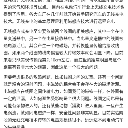
劣的天气和环境等优点。 目前在电动汽车行业上无线充电技术也
得到了应用。各大车厂在几年前就开始着手研究汽车的无线充电
技术。无线充电的基本原理是利用磁感应技术进行远程充电
无线感应式充电至少要依赖两个线圈的相关感应，其中一个在电
量变送器中，另一个在电量接收器中。当电量变送器中的线圈被
通电激活后，其会产生一个电磁场，并转换能量传输给接收线
圈。如果两个线圈的横向偏差较大传输效率就会明显下降。目前
来看只能实现传输距离为10cm左右，而底盘的距离明显与这个
距离有着非常大的距离，因此这是一个很大的问题。
需要考虑很多的散热问题，比如线圈之间的发热。还有一个问题
就是耦合的辐射问题，电磁波的耦合会不会存在大的磁场泄漏。
电磁感应在线圈之间传输电力，如同我们的磁铁一样，在外圈有
一定的泄漏，人如何避免受影响是个很大问题。线圈之间也是有
可能有杂物进入的，还有某些动物（猫狗）进入里面，一旦产生
电涡流，就如同电磁炉一样，安全性问题非常明显。目前实验阶
段的无线充电技术传输的电量规模还很小，远远达不到电动汽车
的供电标准。