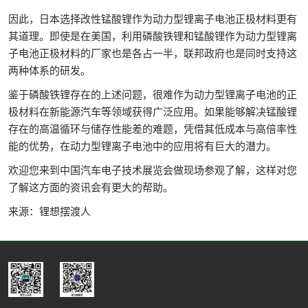
因此，日本选择改性锰酸锂作为动力型锂离子电池正极材料更有
其道理。即使是在美国，利用磷酸铁锂和锰酸锂作为动力型锂离
子电池正极材料的厂家也是各占一半，联邦政府也是同时支持这
两种体系的研发。
鉴于磷酸铁锂存在的上述问题，很难作为动力型锂离子电池的正
极材料在新能源汽车等领域获得广泛应用。如果能够解决锰酸锂
存在的高温循环与储存性能差的难题，凭借其低成本与高倍率性
能的优势，在动力型锂离子电池中的应用将有巨大的潜力。
欢迎您来到中国汽车电子技术展览会做现场参观了解，这样对您
了解这方面的资讯会有更大的帮助。
来源：锂想摆渡人