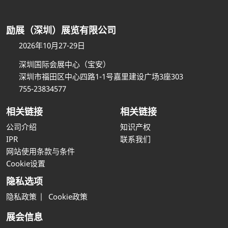
励展（深圳）展览有限公司
2026年10月27-29日
深圳国际会展中心（宝安）
深圳市福田区中心四路1-1号嘉里建设广场3座303
755-23834577
相关链接
相关链接
公司介绍
知识产权
IPR
联系我们
网站使用条款与条件
Cookie设置
隐私选项
隐私政策
Cookie政策
展会信息