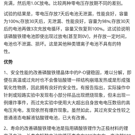
充满，然后用1.0C放电。比较两种零电压存放期不同的差别。
试验的结果是，零电压存放7天后电池无泄漏，性能良好，容量
为100%;存放30天后，无泄漏、性能良好，容量为98%;存放30天
后的电池再做3次充放电循环，容量又恢复到100%。这试验说明
该磷酸铁锂电池即使出现过放电(甚至到0V)，并存放一定时间，
电池也不泄漏、损坏。这是其他种类锂离子电池不具有的特
性。
优势
1、安全性能的改善磷酸铁锂晶体中的P-O键稳固，难以分解，即
便在高温或过充时也不会像钴酸锂一样结构崩塌发热或是形成强
氧化性物质，因此拥有良好的安全性。有报告指出，实际操作中
针刺或短路实验中发现有小部分样品出现燃烧现象，但未出现一
例爆炸事件，而过充实验中使用大大超出自身放电电压数倍的高
电压充电，发现依然有爆炸现象。虽然如此，其过充安全性较之
普通液态电解液钴酸锂电池，已大有改善。
2、寿命的改善磷酸铁锂电池是指用磷酸铁锂作为正极材料的锂