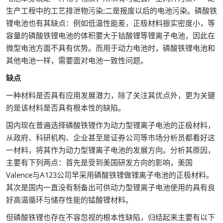
生产工程中的工艺排泄物污染;二是报废以后的电池污染。磷酸铁
锂电池也有其缺点：例如低温性能差，正极材料振实密度小，等
容量的磷酸铁锂电池的体积要大于钴酸锂等锂离子电池，因此在
微型电池方面不具有优势。而用于动力电池时，磷酸铁锂电池和
其他电池一样，需要面对电池一致性问题。
缺点
一种材料是否具有应用发展潜力，除了关注其优点外，更为关键
的是该材料是否具有根本性的缺陷。
国内现在普遍选择磷酸铁锂作为动力型锂离子电池的正极材料，
从政府、科研机构、企业甚至是证券公司等市场分析员都看好这
一材料，将其作为动力型锂离子电池的发展方向。分析其原因，
主要有下列两点：首先是受到美国研发方向的影响，美国
Valence与A123公司早采用磷酸铁锂做锂离子电池的正极材料。
其次是国内一直没有制备出可供动力型锂离子电池使用的具有良
好高温循环与储存性能的锰酸锂材料。
但磷酸铁锂也存在不容忽视的根本性缺陷，归结起来主要有以下