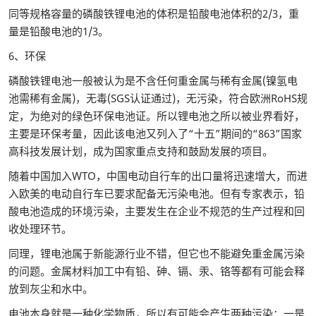
同等规格容量的磷酸铁锂电池的体积是铅酸电池体积的2/3，重
量是铅酸电池的1/3。
6、环保
磷酸铁锂电池一般被认为是不含任何重金属与稀有金属(镍氢电
池需稀有金属)，无毒(SGS认证通过)，无污染，符合欧洲RoHS规
定，为绝对的绿色环保电池证。所以锂电池之所以被业界看好，
主要是环保考量，因此该电池又列入了“十五”期间的“863”国家
高科技发展计划，成为国家重点支持和鼓励发展的项目。
随着中国加入WTO，中国电动自行车的出口量将迅速增大，而进
入欧美的电动自行车已要求配备无污染电池。但有专家表示，铅
酸电池造成的环境污染，主要发生在企业不规范的生产过程和回
收处理环节。
同理，锂电池属于新能源行业不错，但它也不能避免重金属污染
的问题。金属材料加工中有铅、砷、镉、汞、铬等都有可能会释
放到灰尘和水中。
电池本身就是一种化学物质，所以有可能会产生两种污染：一是