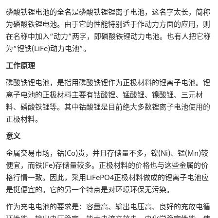
磷酸铁锂电池的全名是磷酸铁锂锂离子电池，这名字太长，简称
为磷酸铁锂电池。由于它的性能特别适于作动力方面的应用，则
在名称中加入“动力”两字，即磷酸铁锂动力电池。也有人把它称
为“锂铁(LiFe)动力电池”。
工作原理
磷酸铁锂电池，是指用磷酸铁锂作为正极材料的锂离子电池。锂
离子电池的正极材料主要有钴酸锂、锰酸锂、镍酸锂、三元材
料、磷酸铁锂等。其中钴酸锂是目前绝大多数锂离子电池使用的
正极材料。
意义
金属交易市场，钴(Co)贵，并且存储量不多，镍(Ni)、锰(Mn)较
便宜，而铁(Fe)存储量较多。正极材料的价格也与这些金属的价
格行情一致。因此，采用LiFePO4正极材料做成的锂离子电池应
是挺便宜的。它的另一个特点是对环境环保无污染。
作为充电电池的要求是：容量高、输出电压高、良好的充放电循