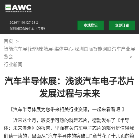
直
接
跳
2026年10月27-29日
参观登记
立即订阅
转
深圳国际会展中心（宝安）
至
首页
内
智能汽车展|智能座舱展-媒体中心-深圳国际智能网联汽车产业展
容
览会
行业新闻
汽车半导体展：浅谈汽车电子芯片
发展过程与未来
【汽车半导体展为您带来相关行业资讯，一起来看看吧!】
近来这个月，较炙手可热的就是芯片，德勤发布了《半导
体：未来浪潮》的报告，里面有关汽车电子芯片的部分是值得我
们读一读的，里面从“汽车半导体的突破口”章节花了十几页的篇