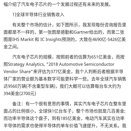
幅介绍了汽车电子芯片的一个发展过程还有未来的发展。
1)全球半导体行业销售收入
有关整个市场的估计，如下图所示，我发现每份咨询报告里
面都是不一样的，第一张图是德勤和Gartner给出的，而第二张
图是IHS Markit 和 IC Insights预测的，大致在4690亿-5426亿美
金之间。
汽车电子芯片的规模，按照前者的估算为651亿美金，而按
照Strategy Analytics, "2018 Automotive Semiconductor
Vendor Share"来评估为377亿美金，我个人判断后者根据半导
体厂家的营业额为基本数字可能更科学一些。去年全球汽车销售
达9560万辆(不含重型车辆)，我们大概可以估算每台车大约为
394美金(2700元)
备注：有一个很有意思的事情，其实汽车电子芯片在整车里
面占的比例很小，全球快1亿台车子，整个市场也就是几百美金;
而功率半导体这个盘子，到有185亿美金，电动汽车其实在功率
半导体的需求也使得半导体的单车价值飞速提升，不无关系。我