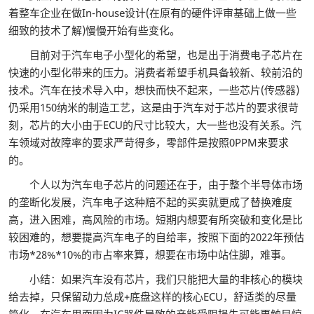
着整车企业在做In-house设计(在原有的硬件评审基础上做一些
细致的技术了解)慢慢开始有些变化。
目前对于汽车电子小型化的希望，也是出于消费电子芯片在
快速的小型化带来的压力。消费者希望手机具备较新、较前沿的
技术。汽车在技术导入中，想快而快不起来，一些芯片(传感器)
仍采用150纳米的制造工艺，这是由于汽车对于芯片的要求很苛
刻，芯片的大小由于ECU的尺寸比较大，大一些也没有关系。汽
车领域对故障率的要求严苛得多，零部件是按照0PPM来要求
的。
个人以为汽车电子芯片的问题还在于，由于整个半导体市场
的垄断化发展，汽车电子这种赔不起的买卖就更成了替换难度
高，进入困难，高风险的市场。短期内想要有所突破和变化是比
较困难的，想要提高汽车电子的自给率，按照下面的2022年预估
市场*28%*10%的市占率来算，想要在市场中站住脚，难事。
小结：如果汽车没有芯片，我们只能把大量的非核心的模块
给去掉，只保留动力总成+底盘这样的核心ECU，舒适类的尽量