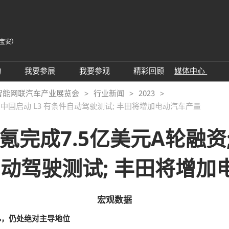
宝安）
中
Eng
动
我要参展
我要参观
精彩回顾
媒体中心
Tiế
25同期会议活动
AWC参展申请
参观预登记
展会新闻
智能网联汽车产业展览会
行业新闻
2023
ภา
将在中国启动 L3 有条件自动驾驶测试; 丰田将增加电动汽车产量
24精彩回顾
2026亮点展区
为何参观
展商新闻
Bah
届回顾
2025亮点展区
组团参观
行业新闻
极氪完成7.5亿美元A轮融
为何参展
特邀买家
合作媒体
自动驾驶测试; 丰田将增
观众范围
商务配对
 A）
走进主机厂
观众增值服务
展商增值服务CMO
展商名录
宏观
数据
励展通
RX Connect 励展通
2%，仍处绝对主导地位