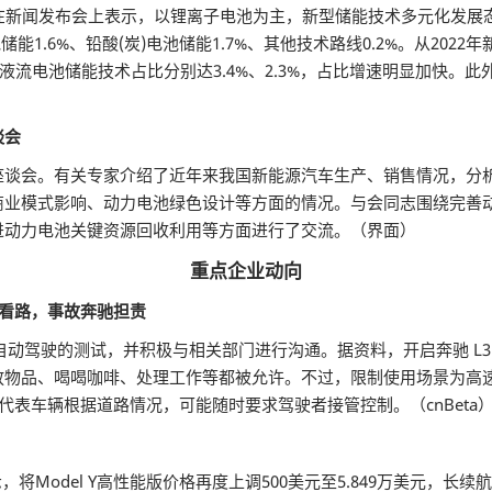
在新闻发布会上表示，以锂离子电池为主，新型储能技术多元化发展态
池储能1.6%、铅酸(炭)电池储能1.7%、其他技术路线0.2%。从2
、液流电池储能技术占比分别达3.4%、2.3%，占比增速明显加快
谈会
座谈会。有关专家介绍了近年来我国新能源汽车生产、销售情况，分
商业模式影响、动力电池绿色设计等方面的情况。与会同志围绕完善
进动力电池关键资源回收利用等方面进行了交流。（界面）
重点企业
动向
用看路，事故奔驰担责
动驾驶的测试，并积极与相关部门进行沟通。据资料，开启奔驰 L3 级 D
物品、喝喝咖啡、处理工作等都被允许。不过，限制使用场景为高速公路
代表车辆根据道路情况，可能随时要求驾驶者接管控制。（cnBeta
，将Model Y高性能版价格再度上调500美元至5.849万美元，长续