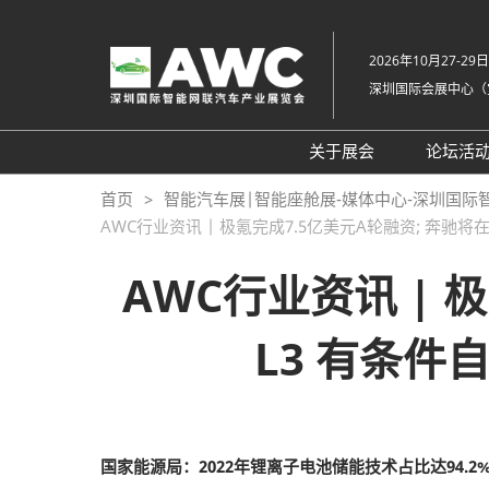
直
接
2026年10月27-29日
跳
深圳国际会展中心（
转
至
内
关于展会
论坛活
容
组织架构
20
首页
智能汽车展|智能座舱展-媒体中心-深圳国际
AWC行业资讯 | 极氪完成7.5亿美元A轮融资; 奔驰
展会概览
20
展品范围
往
AWC行业资讯 | 
展馆平面图
L3 有条件
交通住宿
常见问题解答（Q &
国家能源局：2022年锂离子电池储能技术占比达94.