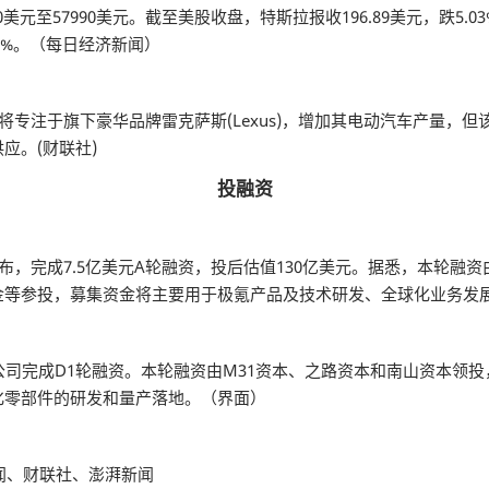
00美元至57990美元。截至美股收盘，特斯拉报收196.89美元，跌5
0%。（每日经济新闻）
将专注于旗下豪华品牌雷克萨斯(Lexus)，增加其电动汽车产量，
应。(财联社)
投融资
成7.5亿美元A轮融资，投后估值130亿美元。据悉，本轮融资由Mobi
金等参投，募集资金将主要用于极氪产品及技术研发、全球化业务发
公司完成D1轮融资。本轮融资由M31资本、之路资本和南山资本领
化零部件的研发和量产落地。（界面）
新闻、财联社、澎湃新闻