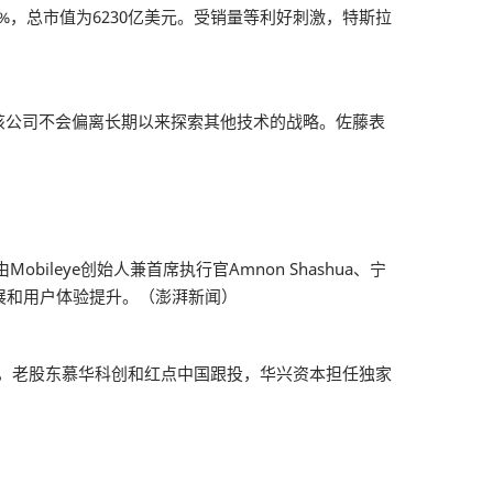
.03%，总市值为6230亿美元。受销量等利好刺激，特斯拉
但该公司不会偏离长期以来探索其他技术的战略。佐藤表
leye创始人兼首席执行官Amnon Shashua、宁
展和用户体验提升。（澎湃新闻）
投，老股东慕华科创和红点中国跟投，华兴资本担任独家