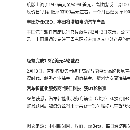
航版上调了1500美元至54990美元，高性能版上调10
股价自1月初低点的100美元左右，一个月已经反弹10
丰田新任CEO：丰田将增加电动汽车产量
丰田汽车新任首席执行官佐藤浩司2月13日表示，公司
示，丰田将通过专注于雷克萨斯来加速其电池产品的供
极氪完成7.5亿美元A轮融资
2月13日，吉利控股集团旗下高端智能电动品牌极氪宣布，完
德时代、越秀产业基金、通商基金、衢州信安智造基
汽车智能化服务商“镁佳科技”获D1轮融资
36氪获悉，汽车智能化服务商镁佳（北京）科技有限
财务顾问。融资资金将用于其新一批AI驱动汽车智能
图文来源：中国新闻网、界面、cnBeta、每日经济