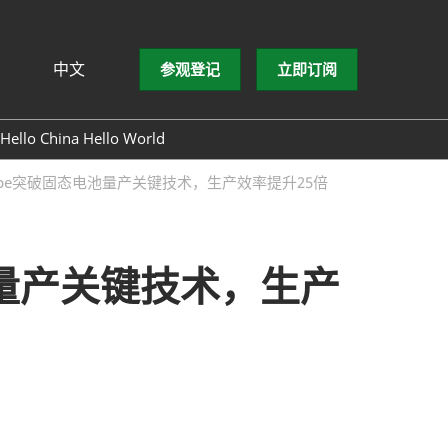
中文
参观登记
立即订阅
文
lish
Hello China Hello World
ng Việt
cape突破固态电池量产关键技术，生产效率提升25倍
ษาไทย
asa Indonesia
池量产关键技术，生产