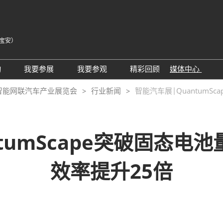
宝安）
中
Eng
动
我要参展
我要参观
精彩回顾
媒体中心
Tiế
25同期会议活动
AWC参展申请
参观预登记
展会新闻
智能网联汽车产业展览会
行业新闻
智能汽车展|QuantumS
ภา
24精彩回顾
2026亮点展区
为何参观
展商新闻
Bah
届回顾
2025亮点展区
组团参观
行业新闻
ntumScape突破固态电
为何参展
特邀买家
合作媒体
观众范围
商务配对
效率提升25倍
 A）
走进主机厂
观众增值服务
展商增值服务CMO
展商名录
励展通
RX Connect 励展通