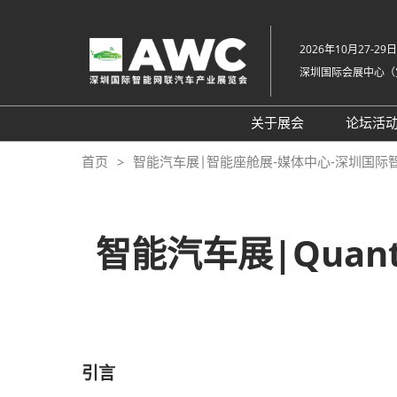
直
接
2026年10月27-29日
跳
深圳国际会展中心（
转
至
内
关于展会
论坛活
容
组织架构
20
首页
智能汽车展|智能座舱展-媒体中心-深圳国际
展会概览
20
展品范围
往
智能汽车展|Qua
展馆平面图
交通住宿
常见问题解答（Q &
引言