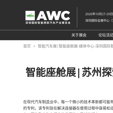
直
接
2026年10月27-29日
跳
深圳国际会展中心（
转
至
内
关于展会
论坛活
容
组织架构
20
首页
智能汽车展|智能座舱展-媒体中心-深圳国际
展会概览
20
展品范围
往
智能座舱展|苏州
展馆平面图
交通住宿
常见问题解答（Q &
在现代汽车制造业中，每一个微小的技术革新都可能
的专利，该专利旨在解决连接器在使用过程中容易松