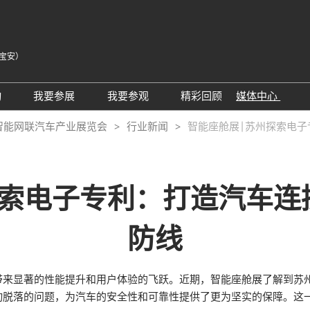
宝安）
中
Eng
动
我要参展
我要参观
精彩回顾
媒体中心
Tiế
25同期会议活动
AWC参展申请
参观预登记
展会新闻
智能网联汽车产业展览会
行业新闻
智能座舱展|苏州探索电
ภา
24精彩回顾
2026亮点展区
为何参观
展商新闻
Bah
届回顾
2025亮点展区
组团参观
行业新闻
探索电子专利：打造汽车连
为何参展
特邀买家
合作媒体
观众范围
商务配对
防线
 A）
走进主机厂
观众增值服务
展商增值服务CMO
展商名录
带来显著的性能提升和用户体验的飞跃。近期，智能座舱展了解到苏
励展通
RX Connect 励展通
动脱落的问题，为汽车的安全性和可靠性提供了更为坚实的保障。这