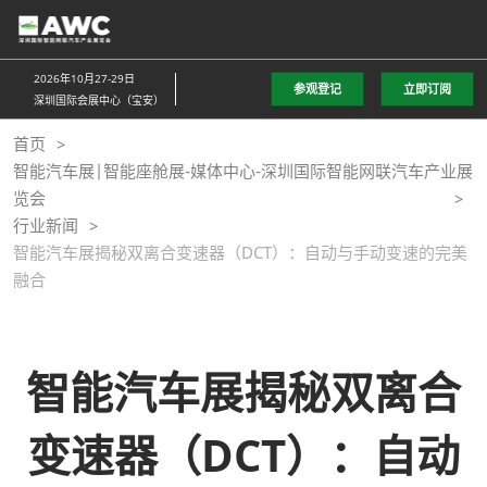
直
接
跳
2026年10月27-29日
参观登记
立即订阅
转
深圳国际会展中心（宝安）
至
首页
内
智能汽车展|智能座舱展-媒体中心-深圳国际智能网联汽车产业展
容
览会
行业新闻
智能汽车展揭秘双离合变速器（DCT）：自动与手动变速的完美
融合
智能汽车展揭秘双离合
变速器（DCT）：自动