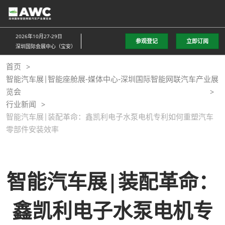
直
接
跳
2026年10月27-29日
参观登记
立即订阅
转
深圳国际会展中心（宝安）
至
首页
内
智能汽车展|智能座舱展-媒体中心-深圳国际智能网联汽车产业展
容
览会
行业新闻
智能汽车展|装配革命：鑫凯利电子水泵电机专利如何重塑汽车
零部件安装效率
智能汽车展|装配革命：
鑫凯利电子水泵电机专