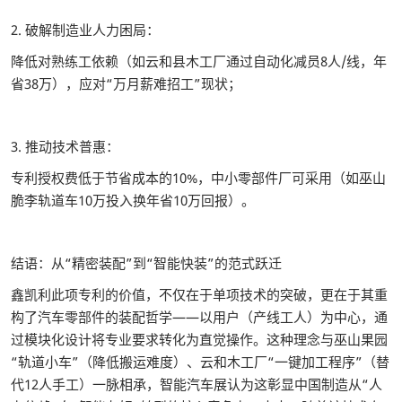
2. 破解制造业人力困局：
降低对熟练工依赖（如云和县木工厂通过自动化减员8人/线，年
省38万），应对“万月薪难招工”现状；
3. 推动技术普惠：
专利授权费低于节省成本的10%，中小零部件厂可采用（如巫山
脆李轨道车10万投入换年省10万回报）。
结语：从“精密装配”到“智能快装”的范式跃迁
鑫凯利此项专利的价值，不仅在于单项技术的突破，更在于其重
构了汽车零部件的装配哲学——以用户（产线工人）为中心，通
过模块化设计将专业要求转化为直觉操作。这种理念与巫山果园
“轨道小车”（降低搬运难度）、云和木工厂“一键加工程序”（替
代12人手工）一脉相承，智能汽车展认为这彰显中国制造从“人