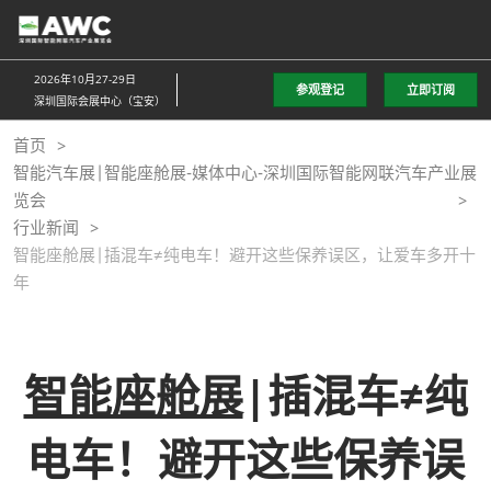
直
接
跳
2026年10月27-29日
参观登记
立即订阅
转
深圳国际会展中心（宝安）
至
首页
内
智能汽车展|智能座舱展-媒体中心-深圳国际智能网联汽车产业展
容
览会
行业新闻
智能座舱展|插混车≠纯电车！避开这些保养误区，让爱车多开十
年
智能座舱展
|插混车≠纯
电车！避开这些保养误