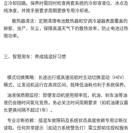
立冷却回路。保养时需同时检查两套系统的冷却液液位、冰点及
纯净度，并按手册要求周期更换专用冷却液。
散热器清洁：定期清理电池散热器和空调冷凝器表面覆盖的
柳絮、虫尸、灰尘，保障高温天气下的散热效率，防止电池过热
限功率。
三、智慧用车：养成插混好习惯
模式切换策略：长途出行或高速巡航时主动切换混动（HEV）
模式，让发动机运行在高效区间，既降低油耗也利于系统保养。
油液保质期监控：即便发动机使用频率低，机油、刹车油等油
液仍会随时间氧化变质。务必关注时间周期要求（如机油建议最
长更换间隔不超过1年）。
专业诊断依赖：插混车故障码及系统状态高度依赖专用诊断仪
读取。任何异常提示（如动力系统警告灯）需立即前往授权服务