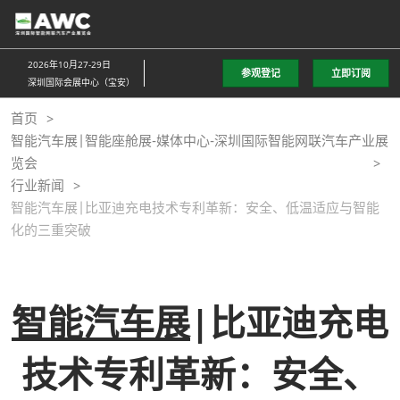
直
接
跳
2026年10月27-29日
参观登记
立即订阅
转
深圳国际会展中心（宝安）
至
首页
内
智能汽车展|智能座舱展-媒体中心-深圳国际智能网联汽车产业展
容
览会
行业新闻
智能汽车展|比亚迪充电技术专利革新：安全、低温适应与智能
化的三重突破
智能汽车展
|比亚迪充电
技术专利革新：安全、