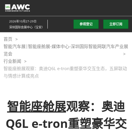
直
接
跳
2026年10月27-29日
参观登记
立即订阅
转
深圳国际会展中心（宝安）
至
首页
内
智能汽车展|智能座舱展-媒体中心-深圳国际智能网联汽车产业展
容
览会
行业新闻
智能座舱展观察：奥迪Q6L e-tron重塑豪华交互生态，五屏联动
与情感计算成亮点
智能座舱展
观察：奥迪
Q6L e-tron重塑豪华交