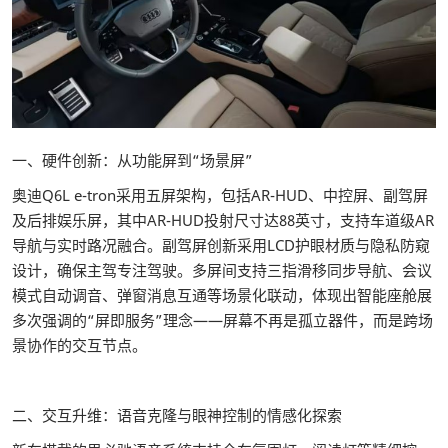
一、硬件创新：从功能屏到“场景屏”
奥迪Q6L e-tron采用五屏架构，包括AR-HUD、中控屏、副驾屏
及后排娱乐屏，其中AR-HUD投射尺寸达88英寸，支持车道级AR
导航与实时路况融合。副驾屏创新采用LCD护眼材质与隐私防窥
设计，确保主驾专注驾驶。多屏间支持三指滑移同步导航、会议
模式自动调音、弹窗消息互通等场景化联动，体现出智能座舱展
多次强调的“屏即服务”理念——屏幕不再是孤立器件，而是跨场
景协作的交互节点。
二、交互升维：语音克隆与眼神控制的情感化探索