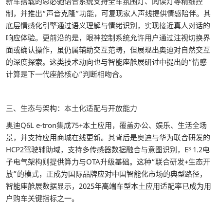
新车搭载的思必驰语音系统支持全车氛围灯、阅读灯等精细控
制，并推出“声音克隆”功能，可复现家人声线提供情感陪伴。其
底层情感化引擎通过语义理解与情绪识别，实现接近真人对话的
响应体验。更前沿的是，眼神控制系统允许用户通过注视切换界
面或确认操作，虽仍属辅助交互范畴，但展现出奥迪对自然交互
的深度探索。这类技术动向也与智能座舱展研讨中提出的“情感
计算是下一代座舱核心”判断相吻合。
三、生态与架构：本土化适配与开放能力
奥迪Q6L e-tron集成75+本土应用，覆盖办公、娱乐、生活全场
景，并支持应用商城在线更新。其背后是奥迪与华为联合研发的
HCP2驾驶辅助域，支持多传感器数据融合与意图识别，E³ 1.2电
子电气架构则提供算力与OTA升级基础。这种“联合研发+生态开
放”的模式，正成为国际品牌应对中国智能化市场的典型路径，
智能座舱展数据显示，2025年高端车型本土应用适配率已成为用
户购车关键指标之一。