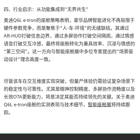
四、行业启示：从功能集成到“无界共生”
奥迪Q6L e-tron的座舱策略表明，豪华品牌智能进化不再局限于
硬件参数竞争，而是聚焦于“人-车-环境”的无缝联结。其通过
AR-HUD打破信息边界，通过多屏协作打破空间隔阂，通过情感
语音打破交互冷感，最终将座舱转化为兼具效率、沉浸与情感的
“第三空间”。这一方向与智能座舱展中多位专家提出的“场景驱
动设计”理念高度一致。
尽管该车在交互维度实现突破，但量产体验仍需验证复杂场景下
的稳定性与可靠性。尤其是眼神控制精度、多屏协作流畅度以及
长效OTA更新能力，将是决定其能否持续领先的关键。关于奥迪
Q6L e-tron座舱的实测表现与技术细节，
智能座舱展
将持续跟
踪。