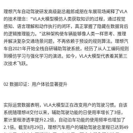
理想汽车自动驾驶研发高级副总裁郎咸朋在车展现场阐释了VLA
的技术理念：“VLA大模型模仿人类获取知识的过程，通过视觉
感知、语言理解和动作执行的闭环，真正掌握了隐藏在数据背后
的逻辑推理能力。”这种架构使车辆能够像人类一样思考、推理
并解决复杂交通场景问题，不再依赖于预设的规则算法。理想汽
车自2021年开始全栈自研辅助驾驶系统，经历了从人工编码规则
到模仿学习与强化学习的演进。如今，VLA大模型代表着其第三
次技术飞跃。
02 数据印证：用户体验显著提升
实际运营数据表明，VLA大模型正在改变用户的驾驶习惯。自该
系统随理想i8交付以来，辅助驾驶功能的日使用率增长了3倍，
累计里程渗透率提升2.2倍，自动泊车功能的使用频率也增加了
2.1倍。截至8月29日，理想汽车用户的辅助驾驶总里程已达到49