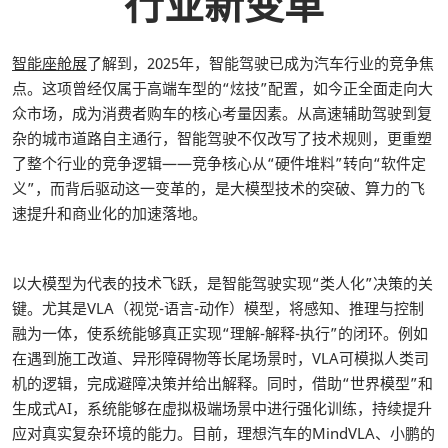
行业新变革
智能座舱展
了解到，2025年，智能驾驶已成为汽车行业的竞争焦
点。这项曾经仅属于高端车型的“炫技”配置，如今正全面走向大
众市场，成为消费者购车的核心考量因素。从高速辅助驾驶到复
杂的城市道路自主通行，智能驾驶不仅改写了技术规则，更重塑
了整个行业的竞争逻辑——竞争核心从“硬件堆料”转向“软件定
义”，而背后驱动这一变革的，是大模型技术的突破、算力的飞
速提升和商业化的加速落地。
以大模型为代表的技术飞跃，是智能驾驶实现“类人化”决策的关
键。尤其是VLA（视觉-语言-动作）模型，将感知、推理与控制
融为一体，使系统能够真正实现“理解-解释-执行”的闭环。例如
在遇到施工改道、异形障碍物等长尾场景时，VLA可模拟人类司
机的逻辑，完成避障决策并给出解释。同时，借助“世界模型”和
生成式AI，系统能够在虚拟极端场景中进行强化训练，持续提升
应对真实复杂环境的能力。目前，理想汽车的MindVLA、小鹏的