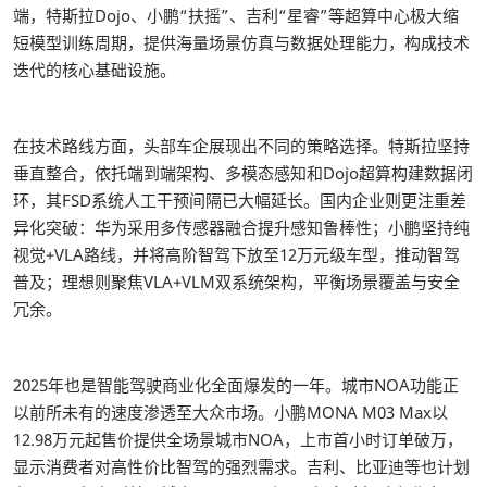
端，特斯拉Dojo、小鹏“扶摇”、吉利“星睿”等超算中心极大缩
短模型训练周期，提供海量场景仿真与数据处理能力，构成技术
迭代的核心基础设施。
在技术路线方面，头部车企展现出不同的策略选择。特斯拉坚持
垂直整合，依托端到端架构、多模态感知和Dojo超算构建数据闭
环，其FSD系统人工干预间隔已大幅延长。国内企业则更注重差
异化突破：华为采用多传感器融合提升感知鲁棒性；小鹏坚持纯
视觉+VLA路线，并将高阶智驾下放至12万元级车型，推动智驾
普及；理想则聚焦VLA+VLM双系统架构，平衡场景覆盖与安全
冗余。
2025年也是智能驾驶商业化全面爆发的一年。城市NOA功能正
以前所未有的速度渗透至大众市场。小鹏MONA M03 Max以
12.98万元起售价提供全场景城市NOA，上市首小时订单破万，
显示消费者对高性价比智驾的强烈需求。吉利、比亚迪等也计划