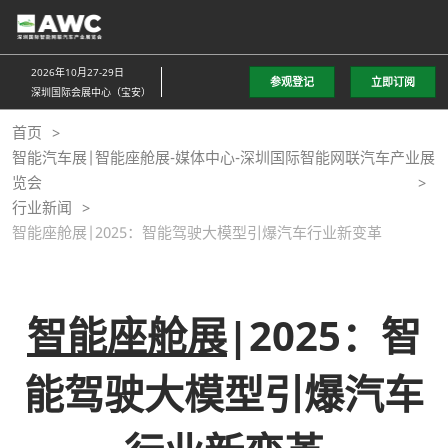
直
接
跳
2026年10月27-29日
参观登记
立即订阅
转
深圳国际会展中心（宝安）
至
首页
内
智能汽车展|智能座舱展-媒体中心-深圳国际智能网联汽车产业展
容
览会
行业新闻
智能座舱展|2025：智能驾驶大模型引爆汽车行业新变革
智能座舱展
|2025：智
能驾驶大模型引爆汽车