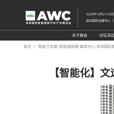
直
接
2026年10月27-29日
跳
深圳国际会展中心（
转
至
内
关于展会
论坛活
容
组织架构
20
首页
智能汽车展|智能座舱展-媒体中心-深圳国际
展会概览
20
展品范围
往
【智能化】文
展馆平面图
交通住宿
常见问题解答（Q &