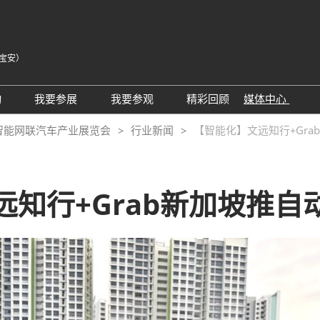
宝安）
中
Eng
动
我要参展
我要参观
精彩回顾
媒体中心
Tiế
25同期会议活动
AWC参展申请
参观预登记
展会新闻
智能网联汽车产业展览会
行业新闻
【智能化】文远知行+Gr
ภา
24精彩回顾
2026亮点展区
为何参观
展商新闻
Bah
届回顾
2025亮点展区
组团参观
行业新闻
远知行+Grab新加坡推自
为何参展
特邀买家
合作媒体
观众范围
商务配对
 A）
走进主机厂
观众增值服务
展商增值服务CMO
展商名录
励展通
RX Connect 励展通