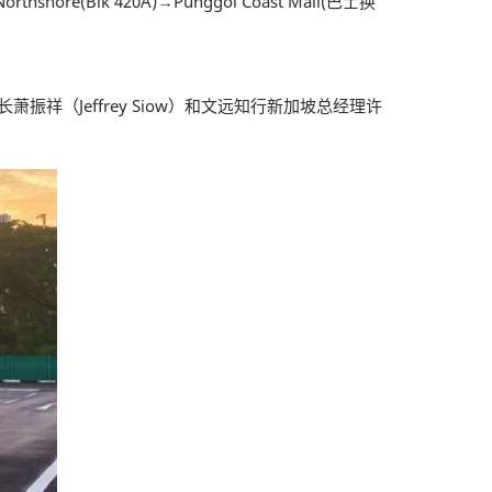
orthshore(Blk 420A)→Punggol Coast Mall(巴士换
振祥（Jeffrey Siow）和文远知行新加坡总经理许