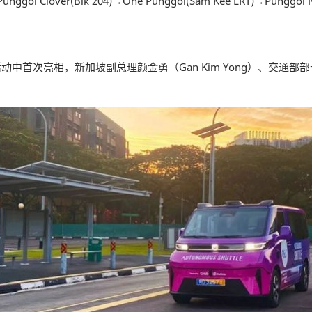
gol Clover(Blk 204)→One Punggol(Sam Kee LRT)→Punggol N
中首次亮相，新加坡副总理颜金勇（Gan Kim Yong）、交通部部长萧