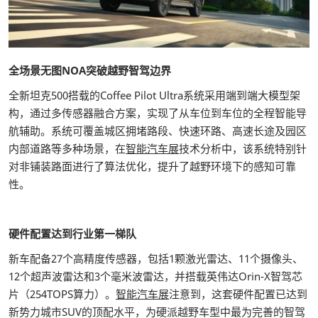
全场景无图NOA突破越野智驾边界
全新坦克500搭载的Coffee Pilot Ultra系统采用端到端大模型架
构，通过多传感器融合方案，实现了从车位到车位的全程智能导
航辅助。系统可覆盖城区拥堵路段、快速环路、高速长途及园区
内部道路等多种场景，在
智能汽车展
技术分析中，该系统特别针
对非铺装路面进行了算法优化，提升了越野环境下的感知可靠
性。
硬件配置达到行业第一梯队
新车配备27个高精度传感器，包括1颗激光雷达、11个摄像头、
12个超声波雷达和3个毫米波雷达，并搭载英伟达Orin-X智驾芯
片（254TOPS算力）。
智能汽车展
注意到，这套硬件配置已达到
新势力城市SUV的顶配水平，为硬派越野车型中最为完善的智驾