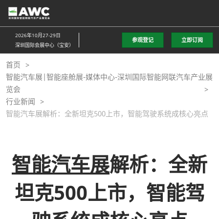
直
接
跳
2026年10月27-29日
参观登记
立即订阅
转
深圳国际会展中心（宝安）
至
首页
内
智能汽车展|智能座舱展-媒体中心-深圳国际智能网联汽车产业展
容
览会
行业新闻
智能汽车展解析：全新坦克500上市，智能驾驶系统成核心亮点
智能汽车展
解析：全新
坦克500上市，智能驾