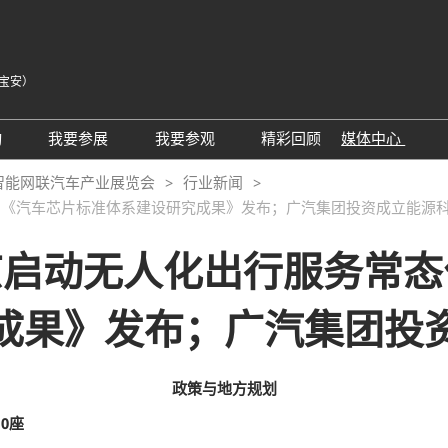
宝安）
中
Eng
动
我要参展
我要参观
精彩回顾
媒体中心
Tiế
25同期会议活动
AWC参展申请
参观预登记
展会新闻
智能网联汽车产业展览会
行业新闻
ภา
；《汽车芯片标准体系建设研究成果》发布；广汽集团投资成立能源
24精彩回顾
2026亮点展区
为何参观
展商新闻
Bah
届回顾
2025亮点展区
组团参观
行业新闻
京启动无人化出行服务常
为何参展
特邀买家
合作媒体
成果》发布；广汽集团投
观众范围
商务配对
 A）
走进主机厂
观众增值服务
展商增值服务CMO
展商名录
政策与
地方规划
励展通
RX Connect 励展通
0座