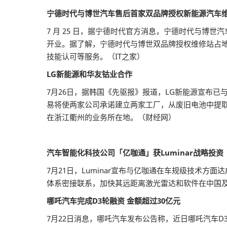
宁德时代与博世汽车售后首家双品牌授权新能源汽车
7 月 25 日，据宁德时代官方消息，宁德时代与博世
开业。据了解，宁德时代与博世双品牌授权维修站占地
技能认可等服务。（IT之家）
LG新能源和华友钴业合作
7月26日，据韩国《先驱报》报道，LG新能源宣布
易将使两家公司承诺建立两家工厂，从废旧电池中提
在浙江衢州的业务所在地。（财经网）
汽车智能化科技公司「亿咖通」获Luminar战略投资
7月21日，Luminar宣布与亿咖通在车规级技术方面
体系密接联系，加快其远距离激光雷达和软件在中国
哪吒汽车完成D3轮融资 金额超过30亿元
7月22日消息，哪吒汽车发布公告称，近日哪吒汽车