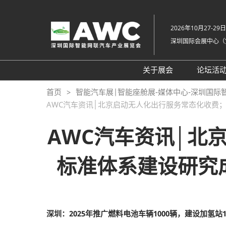
直
接
2026年10月27-29日
跳
深圳国际会展中心（
转
至
内
关于展会
论坛活
容
组织架构
20
首页
智能汽车展|智能座舱展-媒体中心-深圳国际
AWC汽车资讯│北京启动无人化出行服务常态化收费
展会概览
20
展品范围
往
AWC汽车资讯│北
展馆平面图
标准体系建设研究
交通住宿
常见问题解答（Q &
深圳：2025年推广燃料电池车辆1000辆，建设加氢站1