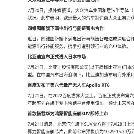
7月20日，据外媒报道，大众汽车集团和意法半导体（ST
状况。此举表明，欧洲最大的汽车制造商大众正努力
四维图新旗下满电出行与能链智电合作
近日，四维图新旗下满电出行与能链智电达成深度合
能源出行补能服务，携手打造引领行业的充电体验。
比亚迪宣布正式进入日本市场
7月21日，比亚迪股份有限公司(以下简称比亚迪)日本
型。在中国汽车出海浪潮下，比亚迪加速布局海外乘
百度发布了第六代量产无人车Apollo RT6
7月21日，在2022百度世界大会上，百度正式发布第六代
年起率先在旗下萝卜快跑平台使用该车，预计未来可
首款搭载华为鸿蒙智能座舱SUV即将上市
7月21日消息，北京汽车旗下SUV魔方将于7月28
算力智能座舱芯片，此前公布预售价为10.29-15.39