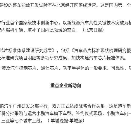
同建设的整车能效开发试验室在北京经开区落成运营。这是国内第一
车行业首个国家级技术创新中心，以新能源汽车共性关键技术突破为
统内燃机车辆，填补了国内此领域的空白。（北京日报）
车芯片标准体系建设研究成果》，包括《汽车芯片标准现状梳理研究
及标准研究项目明细等多项研究成果，加快构建汽车芯片标准体系。
，涉及汽车控制芯片、通信芯片、功率半导体的一般要求、可靠性、
重点企业
新动向
小鹏汽车广州研发总部举行，双方正式达成战略合作关系。这是造车
行将分批采购与运营小鹏汽车旗下车型。签约仪式现场，小鹏汽车向
三亚等七个城市上线。（ 羊城晚报·羊城派）