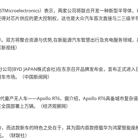
Microelectronics）表示，两家公司将联合开发一种新型半
获得对芯片供应的更大控制权，这也是大众汽车首次直接与二三级半
作。双方将整合资源与优势,在新能源汽车智慧出行及充电服务领域，
（新视线）
分公司(BYD JAPAN株式会社)在东京召开品牌发布会，宣布正式进
用车市场。（中国新闻网）
量产无人车——Apollo RT6，据介绍，Apollo RT6具备城市
在全国部署上万辆。（经济观察网）
日上市，而这款新车的特色之处在于，其为国内首款搭载华为鸿蒙智能座
万元。（财联社）