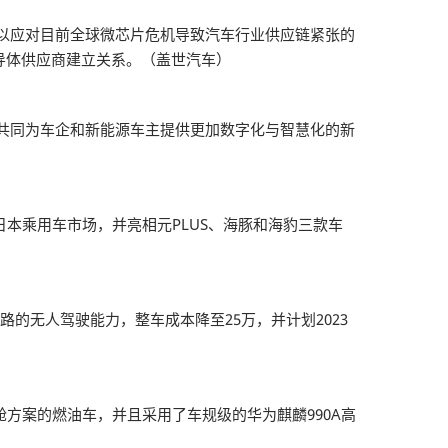
导体，以应对目前全球微芯片危机导致汽车行业供应链紧张的
导体供应商建立关系。（盖世汽车）
共同为车企和新能源车主提供更加数字化与智慧化的新
入日本乘用车市场，并亮相元PLUS、海豚和海豹三款车
复杂道路的无人驾驶能力，整车成本降至25万，并计划2023
舱方案的燃油车，并且采用了车规级的华为麒麟990A高