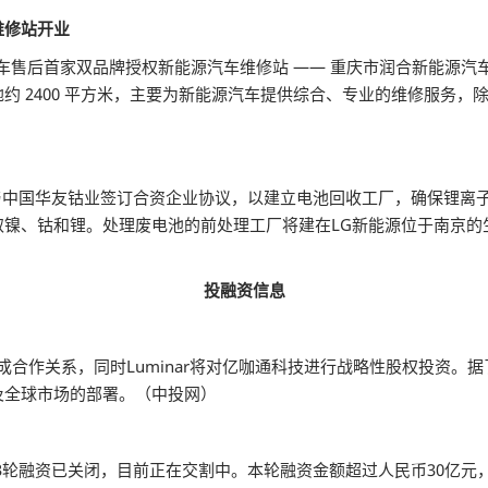
维修站开业
汽车售后首家双品牌授权新能源汽车维修站 —— 重庆市润合新能源汽车
约 2400 平方米，主要为新能源汽车提供综合、专业的维修服务
已与中国华友钴业签订合资企业协议，以建立电池回收工厂，确保锂离
取镍、钴和锂。处理废电池的前处理工厂将建在LG新能源位于南京的
投融资
信息
达成合作关系，同时Luminar将对亿咖通科技进行战略性股权投资。据
及全球市场的部署。（中投网）
D3轮融资已关闭，目前正在交割中。本轮融资金额超过人民币30亿